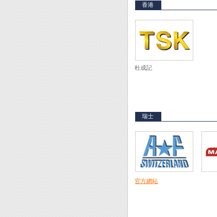
香港
杜成記
瑞士
官方網站