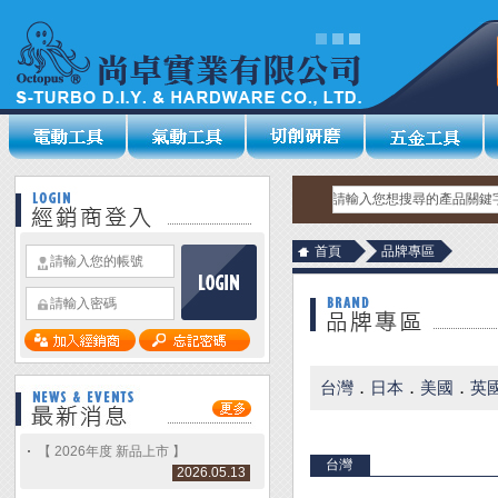
首頁
品牌專區
台灣
．
日本
．
美國
．
英
【 2026年度 新品上市 】
台灣
2026.05.13