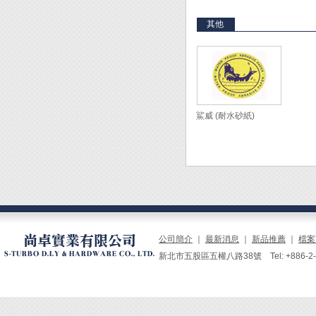
其他
鯊威 (耐水砂紙)
公司簡介
｜
最新消息
｜
新品推薦
｜
檔案
新北市五股區五權八路38號 Tel: +886-2-229