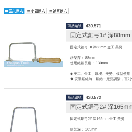
430.571
商品編號
固定式鋸弓1# 深88mm
固定式鋸弓1# 深88mm 金工 美勞
鋸架深： 88mm
使用絲鋸長度： 130mm
◆ 美工、金工、銀樓、美勞、模型使用
◆ 安裝鋸絲時，鋸絲一定要調緊，否則
鋸絲安裝方法:
1.先將活動鋸弓調整到配合鋸絲長度的
430.572
商品編號
弓則不需調整)
2.鬆開鋸弓上下端的固定螺絲。
固定式鋸弓2# 深165m
3.將鋸絲(條)放入鋸弓上下端鐵片處夾
4.將鋸弓手柄抵在胸肩處，稍微往前壓
固定式鋸弓2# 深165mm 金工 美勞
5.調整鋸絲位置，並鎖緊鋸弓上下端的
7.待螺絲旋緊後，即可放鬆手部姿勢。
鋸架深： 165mm