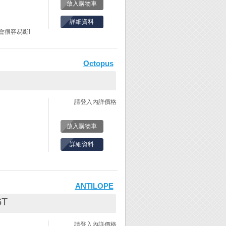
放入購物車
脆表示鋸絲越緊
詳細資料
會很容易斷!
間距。(固定式鋸
Octopus
入。
。
請登入內詳價格
固定螺絲。
此時鋸弓會自然
放入購物車
脆表示鋸絲越緊
詳細資料
ANTILOPE
6T
請登入內詳價格