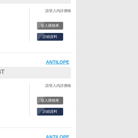
請登入內詳價格
入。
。
固定螺絲。
放入購物車
此時鋸弓會自然
詳細資料
脆表示鋸絲越緊
會很容易斷!
ANTILOPE
間距。(固定式鋸
8T
請登入內詳價格
入。
。
固定螺絲。
放入購物車
此時鋸弓會自然
詳細資料
脆表示鋸絲越緊
會很容易斷!
ANTILOPE