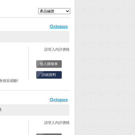
Octopus
請登入內詳價格
放入購物車
詳細資料
會很容易斷!
間距。(固定式鋸
Octopus
m
入。
。
請登入內詳價格
固定螺絲。
此時鋸弓會自然