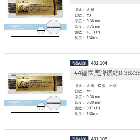
弓則不需調整)
2.鬆開鋸弓上下端的固定螺絲。
用途： 金屬
3.將鋸絲(條)放入鋸弓上下端鐵片處夾
號數： #3
4.將鋸弓手柄抵在胸肩處，稍微往前壓
厚度： 0.36 mm
5.調整鋸絲位置，並鎖緊鋸弓上下端的
高度： 0.75 mm
6.待螺絲旋緊後，即可放鬆手部姿勢。
齒數： 41T (1")
擴張，鋸條會自然繃緊。
長度： 130mm
7.可撥動鋸絲來辨認鬆緊度，聲音越清
繃。
◆ 每籮為12打 ( 144支 )
◆ 安裝鋸條時，鋸條一定要調緊，否則
431.104
商品編號
鋸絲安裝方法:
1.先將活動鋸弓調整到配合鋸絲長度的
#4德國鹿牌鋸絲0.38x3
弓則不需調整)
2.鬆開鋸弓上下端的固定螺絲。
用途： 金屬、橡膠、木材
3.將鋸絲(條)放入鋸弓上下端鐵片處夾
號數： #4
4.將鋸弓手柄抵在胸肩處，稍微往前壓
厚度： 0.38 mm
5.調整鋸絲位置，並鎖緊鋸弓上下端的
高度： 0.80 mm
6.待螺絲旋緊後，即可放鬆手部姿勢。
齒數： 38T (1")
擴張，鋸條會自然繃緊。
長度： 130mm
7.可撥動鋸絲來辨認鬆緊度，聲音越清
繃。
◆ 每籮為12打 ( 144支 )
◆ 安裝鋸條時，鋸條一定要調緊，否則
431.105
商品編號