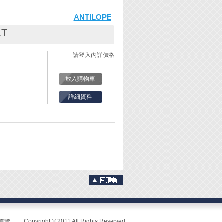
會很容易斷!
ANTILOPE
間距。(固定式鋸
1T
請登入內詳價格
入。
。
固定螺絲。
放入購物車
此時鋸弓會自然
詳細資料
脆表示鋸絲越緊
會很容易斷!
間距。(固定式鋸
入。
。
固定螺絲。
此時鋸弓會自然
Copyright © 2011 All Rights Reserved.
導覽