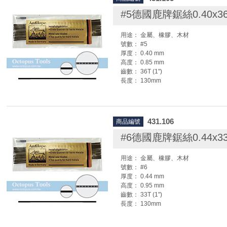
鋸絲安裝方法：
#5德國鹿牌鋸絲0.40x3
1.先將活動鋸弓調整到配合鋸絲長度的
弓則不需調整)
用途： 金屬、橡膠、木材
2.鬆開鋸弓上下端的固定螺絲。
號數： #5
3.將鋸絲(條)放入鋸弓上下端鐵片處夾
厚度： 0.40 mm
4.將鋸弓手柄抵在胸肩處，稍微往前壓
高度： 0.85 mm
5.調整鋸絲位置，並鎖緊鋸弓上下端的
齒數： 36T (1")
6.待螺絲旋緊後，即可放鬆手部姿勢。
長度： 130mm
擴張，鋸條會自然繃緊。
7.可撥動鋸絲來辨認鬆緊度，聲音越清
◆ 每籮為12打 ( 144支 )
繃。
◆ 安裝鋸條時，鋸條一定要調緊，否則
431.106
商品編號
鋸絲安裝方法:
1.先將活動鋸弓調整到配合鋸絲長度的
#6德國鹿牌鋸絲0.44x3
弓則不需調整)
2.鬆開鋸弓上下端的固定螺絲。
用途： 金屬、橡膠、木材
3.將鋸絲(條)放入鋸弓上下端鐵片處夾
號數： #6
4.將鋸弓手柄抵在胸肩處，稍微往前壓
厚度： 0.44 mm
5.調整鋸絲位置，並鎖緊鋸弓上下端的
高度： 0.95 mm
6.待螺絲旋緊後，即可放鬆手部姿勢。
齒數： 33T (1")
擴張，鋸條會自然繃緊。
長度： 130mm
7.可撥動鋸絲來辨認鬆緊度，聲音越清
繃。
◆ 每籮為12打 ( 144支 )