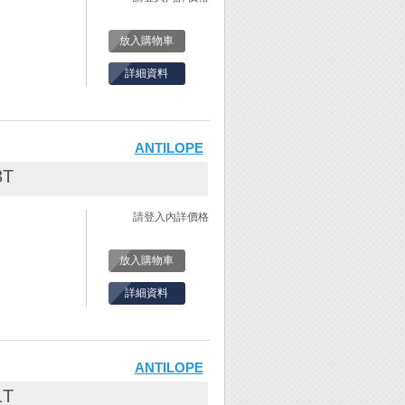
放入購物車
詳細資料
會很容易斷!
ANTILOPE
間距。(固定式鋸
3T
請登入內詳價格
入。
。
固定螺絲。
放入購物車
此時鋸弓會自然
詳細資料
脆表示鋸絲越緊
會很容易斷!
ANTILOPE
間距。(固定式鋸
1T