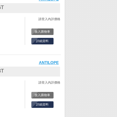
6T
間距。(固定式鋸
請登入內詳價格
入。
。
放入購物車
固定螺絲。
此時鋸弓會自然
詳細資料
脆表示鋸絲越緊
會很容易斷!
ANTILOPE
間距。(固定式鋸
3T
請登入內詳價格
入。
。
固定螺絲。
放入購物車
此時鋸弓會自然
詳細資料
脆表示鋸絲越緊