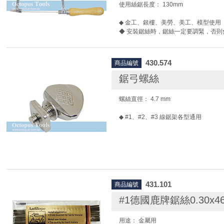
擴張，鋸條會自然繃緊。
使用絲鋸長度： 130mm
8.可撥動鋸絲來辨認鬆緊度，聲音越清
繃。
◆ 金工、銀樓、美勞、美工、模型使用
◆ 安裝鋸絲時，鋸絲一定要調緊，否則
鋸絲安裝方法:
1.先將活動鋸弓調整到配合鋸絲長度的
430.574
商品編號
弓則不需調整)
2.鬆開鋸弓上下端的固定螺絲。
鋸弓螺絲
3.將鋸絲(條)放入鋸弓上下端鐵片處夾
4.將鋸弓手柄抵在胸肩處，稍微往前壓
螺絲直徑： 4.7 mm
5.調整鋸絲位置，並鎖緊鋸弓上下端的
7.待螺絲旋緊後，即可放鬆手部姿勢。
◆ #1、#2、#3 線鋸架各型通用
擴張，鋸條會自然繃緊。
8.可撥動鋸絲來辨認鬆緊度，聲音越清
繃。
431.101
商品編號
#1德國鹿牌鋸絲0.30x4
用途： 金屬用