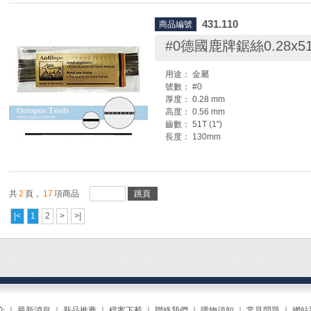
◆ 安裝鋸條時，鋸條一定要調緊，否則
431.110
商品編號
鋸絲安裝方法:
1.先將活動鋸弓調整到配合鋸絲長度的
#0德國鹿牌鋸絲0.28x5
弓則不需調整)
2.鬆開鋸弓上下端的固定螺絲。
用途： 金屬
3.將鋸絲(條)放入鋸弓上下端鐵片處夾
號數： #0
4.將鋸弓手柄抵在胸肩處，稍微往前壓
厚度： 0.28 mm
5.調整鋸絲位置，並鎖緊鋸弓上下端的
高度： 0.56 mm
6.待螺絲旋緊後，即可放鬆手部姿勢。
齒數： 51T (1")
擴張，鋸條會自然繃緊。
長度： 130mm
7.可撥動鋸絲來辨認鬆緊度，聲音越清
繃。
◆ 每籮為12打 ( 144支 )
◆ 安裝鋸條時，鋸條一定要調緊，否則
共
2
頁，
17
項商品
跳頁
鋸絲安裝方法:
1.先將活動鋸弓調整到配合鋸絲長度的
|<
1
2
>
>|
弓則不需調整)
2.鬆開鋸弓上下端的固定螺絲。
3.將鋸絲(條)放入鋸弓上下端鐵片處夾
4.將鋸弓手柄抵在胸肩處，稍微往前壓
5.調整鋸絲位置，並鎖緊鋸弓上下端的
6.待螺絲旋緊後，即可放鬆手部姿勢。
擴張，鋸條會自然繃緊。
介
｜
最新消息
｜
新品推薦
｜
檔案下載
｜
聯絡我們
｜
購物須知
｜
常見問題
｜
網站