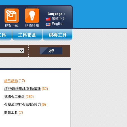
繁體中文
English
檔案下載
購物須知
鋸弓鋸絲
(17)
鑲嵌/鑲鑽用針/鼓珠/滾珠
(32)
德國金工車針
(280)
金屬成型/打金砧/鎚/絞刀
(9)
開錶工具
(7)