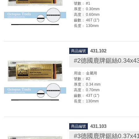
號數： #1
厚度： 0.30mm
高度： 0.60mm
齒數： 46T (1")
長度： 130mm
◆ 每籮為12打 ( 144支 )
◆ 安裝鋸條時，鋸條一定要調緊，否則
431.102
商品編號
鋸絲安裝方法:
1.先將活動鋸弓調整到配合鋸絲長度的
#2德國鹿牌鋸絲0.34x4
弓則不需調整)
2.鬆開鋸弓上下端的固定螺絲。
用途： 金屬用
3.將鋸絲(條)放入鋸弓上下端鐵片處夾
號數： #2
4.將鋸弓手柄抵在胸肩處，稍微往前壓
厚度： 0.34 mm
5.調整鋸絲位置，並鎖緊鋸弓上下端的
高度： 0.70mm
6.待螺絲旋緊後，即可放鬆手部姿勢。
齒數： 43T (1")
擴張，鋸條會自然繃緊。
長度： 130mm
7.可撥動鋸絲來辨認鬆緊度，聲音越清
繃。
◆ 每籮為12打 ( 144支 )
◆ 安裝鋸條時，鋸條一定要調緊，否則
431.103
商品編號
鋸絲安裝方法:
1.先將活動鋸弓調整到配合鋸絲長度的
#3德國鹿牌鋸絲0.37x4