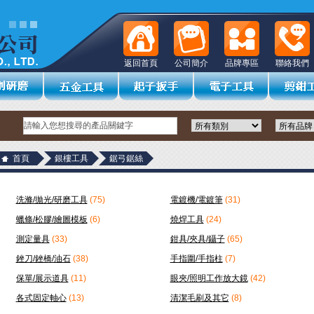
返回首頁
公司簡介
品牌專區
聯絡我們
首頁
銀樓工具
鋸弓鋸絲
洗滌/拋光/研磨工具
(75)
電鍍機/電鍍筆
(31)
蠟條/松膠/繪圖模板
(6)
燒焊工具
(24)
測定量具
(33)
鉗具/夾具/鑷子
(65)
銼刀/銼橋/油石
(38)
手指圍/手指柱
(7)
保單/展示道具
(11)
眼夾/照明工作放大鏡
(42)
各式固定軸心
(13)
清潔毛刷及其它
(8)