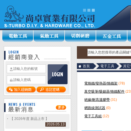
首頁
電子工具
其它
電烙鐵/發熱器/烙鐵架
(78)
真空吸筆/吸錫器/烙鐵配件
(23
絕緣/耐高溫膠帶
(31)
網路線測試器
(0)
電子工具組
(12)
【 2026年度 新品上市 】
2026.05.13