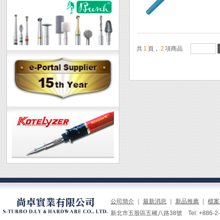
共
1
頁，
2
項商品
公司簡介
｜
最新消息
｜
新品推薦
｜
檔案
新北市五股區五權八路38號 Tel: +886-2-229