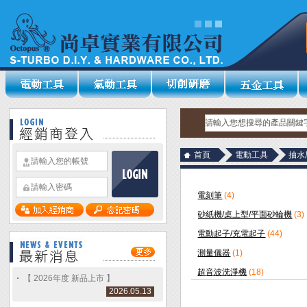
首頁
電動工具
抽水
電刻筆
(4)
砂紙機/桌上型/平面砂輪機
(3)
電動起子/充電起子
(44)
測量儀器
(1)
超音波洗淨機
(18)
【 2026年度 新品上市 】
2026.05.13