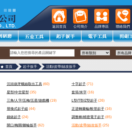
返回首頁
公司簡介
品牌專區
聯絡我們
首頁
起子扳手
活動/皮帶/絲攻扳手
沉頭崩牙螺絲取出工具
(60)
十字起子
(71)
星型/中空星型
(35)
套筒/米字
(16)
三角/人字/五梅/五星/遊戲機
(19)
L型/T型/Z型起子
(26)
替換式起子組
(44)
正逆轉棘輪/軟管起子
(16)
鐘錶起子
(24)
調整棒/精密電子起子
(85)
開口/梅開/棘輪扳手
(62)
活動/皮帶/絲攻扳手
(25)