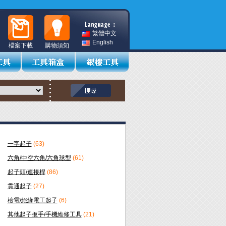
繁體中文
English
檔案下載
購物須知
一字起子
(63)
六角/中空六角/六角球型
(61)
起子頭/連接桿
(86)
貫通起子
(27)
檢電/絕緣電工起子
(6)
其他起子扳手/手機維修工具
(21)