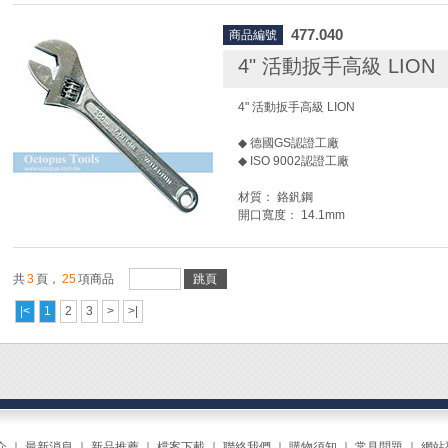
帶寬： 19mm
最大夾持直徑： 150mm
477.040
商品編號
4" 活動扳手高級 LION
4" 活動扳手高級 LION
◆ 德國GS認證工廠
◆ ISO 9002認證工廠
材質： 鉻釩鋼
開口寬度： 14.1mm
共
3
頁，
25
項商品
跳頁
|<
1
2
3
>
>|
介
｜
最新消息
｜
新品推薦
｜
檔案下載
｜
聯絡我們
｜
購物須知
｜
常見問題
｜
網站