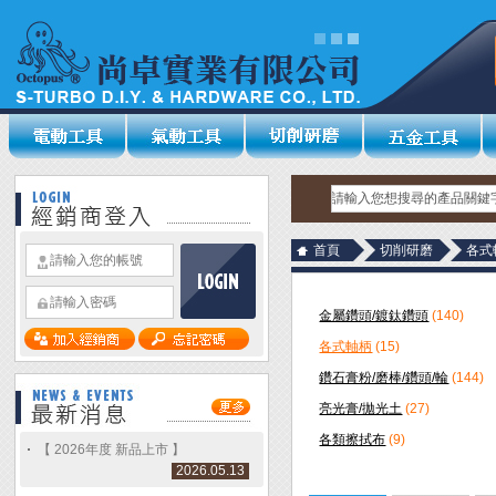
首頁
切削研磨
各式
金屬鑽頭/鍍鈦鑽頭
(140)
各式軸柄
(15)
鑽石膏粉/磨棒/鑽頭/輪
(144)
亮光膏/拋光土
(27)
各類擦拭布
(9)
【 2026年度 新品上市 】
2026.05.13