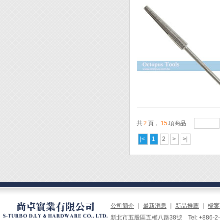
共
2
頁，
15
項商品
|<
1
2
>
>|
公司簡介
｜
最新消息
｜
新品推薦
｜
檔案
新北市五股區五權八路38號 Tel: +886-2-229