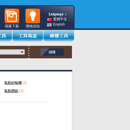
繁體中文
English
檔案下載
購物須知
氣動砂輪機
(2)
氣動鑽鋸
(3)