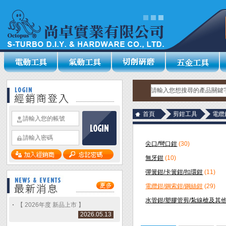
首頁
剪鉗工具
電纜
尖口/彎口鉗
(30)
無牙鉗
(10)
彈簧鉗/卡簧鉗/扣環鉗
(11)
電纜鉗/鋼索鉗/鋼絲鉗
(29)
水管鉗/塑膠管剪/紮線槍及其
【 2026年度 新品上市 】
2026.05.13