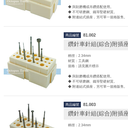
◆ 與刻磨機或吊鑽搭配使用。
◆ 不可研磨鋼、鐵等堅硬材質。
◆ 附連結式插座，另可單一規格販售。
◆ 使用時請搭配護目鏡及相關防護設備
尚卓實業代理全品項德國Busch鳥牌/啄
81.002
商品編號
車針/絞刀/刻磨刀/滾磨刀，我們有各種
磨頭，並提供鎢鋼、高速鋼…等材質供
鑽針車針組(綜合)附插座6
是飛輪、吸珠形、球形、狼牙棒、波羅頭
各種形狀，我們提供您一站式的採購服
柄徑：2.34mm
工具的您最佳的供應商選擇！
材質：工具鋼
規格：請見圖片標示
德國Busch原廠影片
◆ 與刻磨機或吊鑽搭配使用。
◆ 不可研磨鋼、鐵等堅硬材質。
◆ 附連結式插座，另可單一規格販售。
◆ 使用時請搭配護目鏡及相關防護設備
尚卓實業代理全品項德國Busch鳥牌/啄
81.003
商品編號
車針/絞刀/刻磨刀/滾磨刀，我們有各種
磨頭，並提供鎢鋼、高速鋼…等材質供
鑽針車針組(綜合)附插座6
是飛輪、吸珠形、球形、狼牙棒、波羅頭
各種形狀，我們提供您一站式的採購服
柄徑：2.34mm
工具的您最佳的供應商選擇！