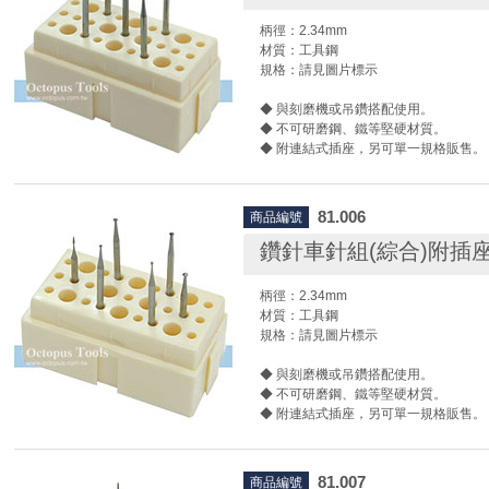
是飛輪、吸珠形、球形、狼牙棒、波羅頭
各種形狀，我們提供您一站式的採購服
柄徑：2.34mm
工具的您最佳的供應商選擇！
材質：工具鋼
規格：請見圖片標示
德國Busch原廠影片
◆ 與刻磨機或吊鑽搭配使用。
◆ 不可研磨鋼、鐵等堅硬材質。
◆ 附連結式插座，另可單一規格販售。
◆ 使用時請搭配護目鏡及相關防護設備
尚卓實業代理全品項德國Busch鳥牌/啄
81.006
商品編號
車針/絞刀/刻磨刀/滾磨刀，我們有各種
磨頭，並提供鎢鋼、高速鋼…等材質供
鑽針車針組(綜合)附插座6
是飛輪、吸珠形、球形、狼牙棒、波羅頭
各種形狀，我們提供您一站式的採購服
柄徑：2.34mm
工具的您最佳的供應商選擇！
材質：工具鋼
規格：請見圖片標示
德國Busch原廠影片
◆ 與刻磨機或吊鑽搭配使用。
◆ 不可研磨鋼、鐵等堅硬材質。
◆ 附連結式插座，另可單一規格販售。
◆ 使用時請搭配護目鏡及相關防護設備
尚卓實業代理全品項德國Busch鳥牌/啄
81.007
商品編號