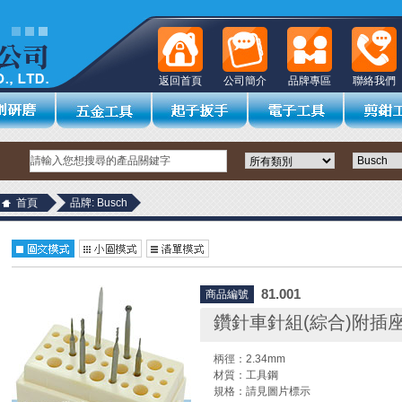
返回首頁
公司簡介
品牌專區
聯絡我們
首頁
品牌: Busch
81.001
商品編號
鑽針車針組(綜合)附插座6
柄徑：2.34mm
材質：工具鋼
規格：請見圖片標示