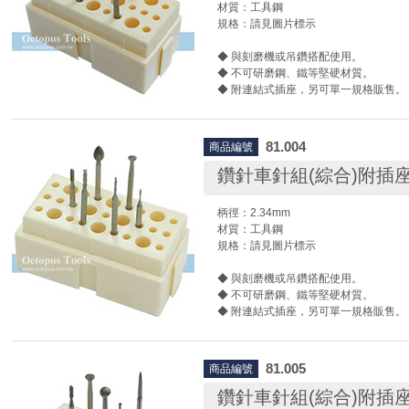
材質：工具鋼
規格：請見圖片標示
德國Busch原廠影片
◆ 與刻磨機或吊鑽搭配使用。
◆ 不可研磨鋼、鐵等堅硬材質。
◆ 附連結式插座，另可單一規格販售。
◆ 使用時請搭配護目鏡及相關防護設備
尚卓實業代理全品項德國Busch鳥牌/啄
81.004
商品編號
車針/絞刀/刻磨刀/滾磨刀，我們有各種
磨頭，並提供鎢鋼、高速鋼…等材質供
鑽針車針組(綜合)附插座6
是飛輪、吸珠形、球形、狼牙棒、波羅頭
各種形狀，我們提供您一站式的採購服
柄徑：2.34mm
工具的您最佳的供應商選擇！
材質：工具鋼
規格：請見圖片標示
德國Busch原廠影片
◆ 與刻磨機或吊鑽搭配使用。
◆ 不可研磨鋼、鐵等堅硬材質。
◆ 附連結式插座，另可單一規格販售。
◆ 使用時請搭配護目鏡及相關防護設備
尚卓實業代理全品項德國Busch鳥牌/啄
81.005
商品編號
車針/絞刀/刻磨刀/滾磨刀，我們有各種
磨頭，並提供鎢鋼、高速鋼…等材質供
鑽針車針組(綜合)附插座5