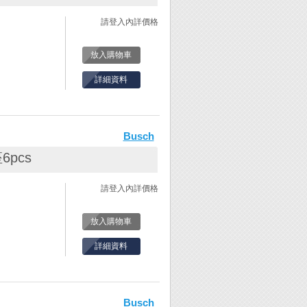
、鑽針….等
務，是銷售金工
請登入內詳價格
放入購物車
詳細資料
。
木鳥鑽針/鑼針/
Busch
尺寸與形狀的研
客戶選擇，不論
pcs
、鑽針….等
務，是銷售金工
請登入內詳價格
放入購物車
詳細資料
。
木鳥鑽針/鑼針/
Busch