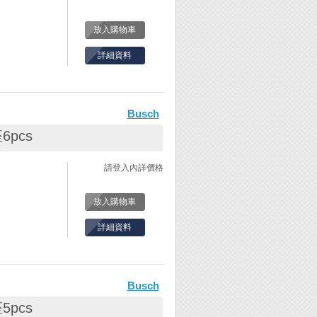
放入購物車
詳細資料
。
木鳥鑽針/鑼針/
Busch
尺寸與形狀的研
客戶選擇，不論
pcs
、鑽針….等
務，是銷售金工
請登入內詳價格
放入購物車
詳細資料
。
木鳥鑽針/鑼針/
Busch
尺寸與形狀的研
客戶選擇，不論
pcs