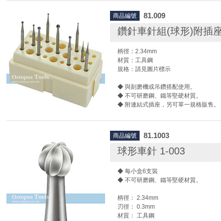
尚卓實業代理全品項德國Busch鳥牌/啄
81.009
商品編號
車針/絞刀/刻磨刀/滾磨刀，我們有各種
磨頭，並提供鎢鋼、高速鋼…等材質供
鑽針車針組(球形)附插座9
是飛輪、吸珠形、球形、狼牙棒、波羅頭
各種形狀，我們提供您一站式的採購服
柄徑：2.34mm
工具的您最佳的供應商選擇！
材質：工具鋼
規格：請見圖片標示
德國Busch原廠影片
◆ 與刻磨機或吊鑽搭配使用。
◆ 不可研磨鋼、鐵等堅硬材質。
◆ 附連結式插座，另可單一規格販售。
◆ 使用時請搭配護目鏡及相關防護設備
尚卓實業代理全品項德國Busch鳥牌/啄
81.1003
商品編號
車針/絞刀/刻磨刀/滾磨刀，我們有各種
磨頭，並提供鎢鋼、高速鋼…等材質供
球形車針 1-003
是飛輪、吸珠形、球形、狼牙棒、波羅頭
各種形狀，我們提供您一站式的採購服
◆ 每小盒6支裝
工具的您最佳的供應商選擇！
◆ 不可研磨鋼、鐵等堅硬材質。
德國Busch原廠影片
柄徑： 2.34mm
刃徑： 0.3mm
材質： 工具鋼