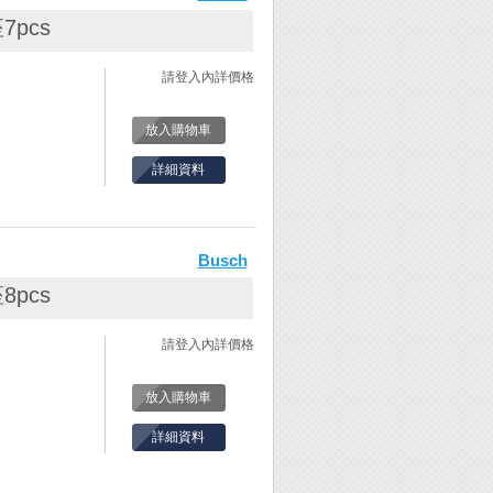
尺寸與形狀的研
客戶選擇，不論
pcs
、鑽針….等
務，是銷售金工
請登入內詳價格
放入購物車
詳細資料
。
木鳥鑽針/鑼針/
Busch
尺寸與形狀的研
客戶選擇，不論
pcs
、鑽針….等
務，是銷售金工
請登入內詳價格
放入購物車
詳細資料
。