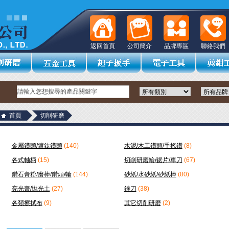
返回首頁
公司簡介
品牌專區
聯絡我們
首頁
切削研磨
金屬鑽頭/鍍鈦鑽頭
(140)
水泥/木工鑽頭/手搖鑽
(8)
各式軸柄
(15)
切削研磨輪/鋸片/車刀
(67)
鑽石膏粉/磨棒/鑽頭/輪
(144)
砂紙/水砂紙/砂紙棒
(80)
亮光膏/拋光土
(27)
銼刀
(38)
各類擦拭布
(9)
其它切削研磨
(2)