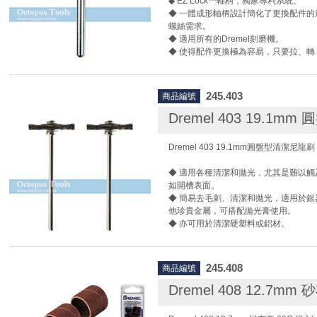
◆ EZ Lock™軸柄，獨家專利系統。
◆ 一體成形軸柄設計簡化了更換配件的
螺絲需求。
◆ 適用所有的Dremel刻磨機。
◆ 使得配件更換極為容易，只要拉、轉
◆ EZ402軸柄是Dremel獨家的EZ Loc
245.403
商品編號
Dremel 403 19.1m
Dremel 403 19.1mm圓盤型清潔尼龍刷
◆ 適用各種清潔和拋光，尤其是難以觸
如開槽表面。
◆ 簡易去毛刺、清潔和拋光，適用於銀
他珍貴金屬，可搭配拋光膏使用。
◆ 亦可用於清潔硬塑料或鋁材。
◆ 耐磨尼龍刷頭壽命持久。
245.408
商品編號
Dremel 408 12.7mm 