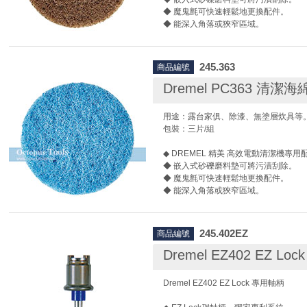
◆ 魔鬼氈可快速輕鬆地更換配件。
◆ 能深入角落或狹窄區域。
245.363
商品編號
Dremel PC363 清潔海
用途：露台家俱、除漆、無塗層炊具等
包裝：三片/組
◆ DREMEL 精美 高效電動清潔機專用配
◆ 嵌入式砂礫磨料墊可將污漬刮除。
◆ 魔鬼氈可快速輕鬆地更換配件。
◆ 能深入角落或狹窄區域。
245.402EZ
商品編號
Dremel EZ402 EZ L
Dremel EZ402 EZ Lock 專用軸柄