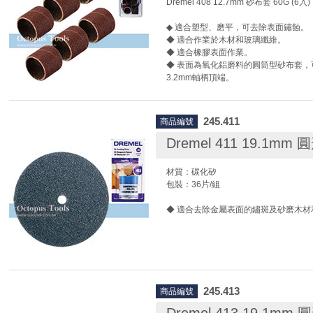
Dremel 408 12.7mm 砂布套 60G (6入)
◆ 適合塑型、磨平，可去除表面鏽蝕。
◆ 適合作業於木材和玻璃纖維。
◆ 適合橡膠表面作業。
◆ 表面為氧化鋁磨料的圓筒型砂布套，
3.2mm軸柄頂端。
◆ 每一包裝內含砂布套6個，不含軸柄
245.411
商品編號
Dremel 411 19.1mm
材質：碳化矽
包裝：36片/組
◆ 適合去除金屬表面的鏽斑及砂磨木材
245.413
商品編號