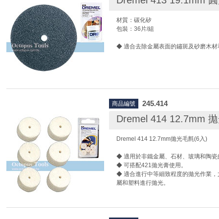
Dremel 413 19.1mm
材質：碳化矽
包裝：36片/組
◆ 適合去除金屬表面的鏽斑及砂磨木材
245.414
商品編號
Dremel 414 12.7mm
Dremel 414 12.7mm拋光毛氈(6入)
◆ 適用於非鐵金屬、石材、玻璃和陶瓷
◆ 可搭配421拋光膏使用。
◆ 適合進行中等細致程度的拋光作業，
屬和塑料進行拋光。