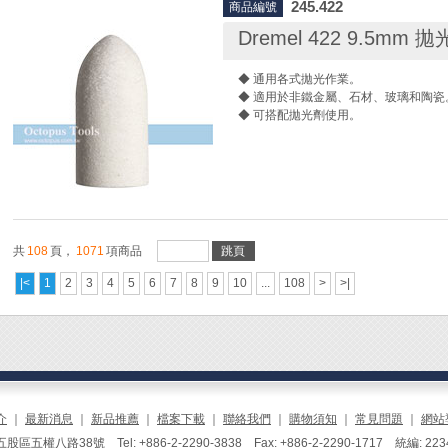
245.422
商品編號
Dremel 422 9.5mm 
◆ 通用各式拋光作業。
◆ 適用於非鐵金屬、石材、玻璃和陶瓷
◆ 可搭配拋光劑使用。
共
108
頁，
1071
項商品
跳頁
|<
1
2
3
4
5
6
7
8
9
10
...
108
>
>|
介
｜
最新消息
｜
新品推薦
｜
檔案下載
｜
聯絡我們
｜
購物須知
｜
常見問題
｜
網站
區五權八路38號 Tel: +886-2-2290-3838 Fax: +886-2-2290-1717 統編: 223