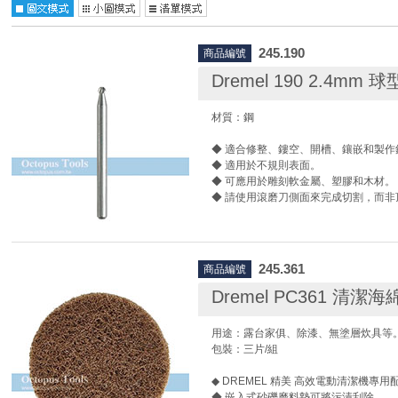
245.190
商品編號
Dremel 190 2.4m
材質：鋼
◆ 適合修整、鏤空、開槽、鑲嵌和製作
◆ 適用於不規則表面。
◆ 可應用於雕刻軟金屬、塑膠和木材。
◆ 請使用滾磨刀側面來完成切割，而非
245.361
商品編號
Dremel PC361 清潔海
用途：露台家俱、除漆、無塗層炊具等
包裝：三片/組
◆ DREMEL 精美 高效電動清潔機專用配
◆ 嵌入式砂礫磨料墊可將污漬刮除。