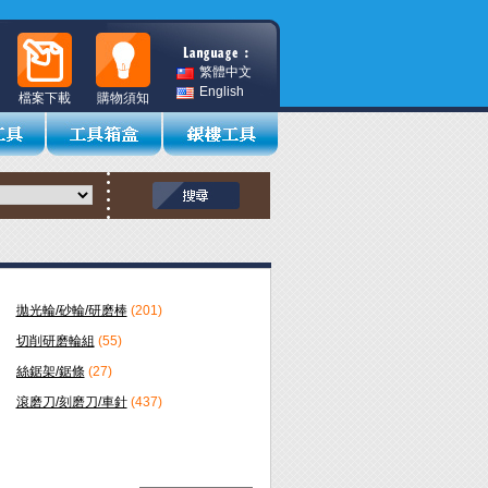
繁體中文
English
檔案下載
購物須知
拋光輪/砂輪/研磨棒
(201)
切削研磨輪組
(55)
絲鋸架/鋸條
(27)
滾磨刀/刻磨刀/車針
(437)