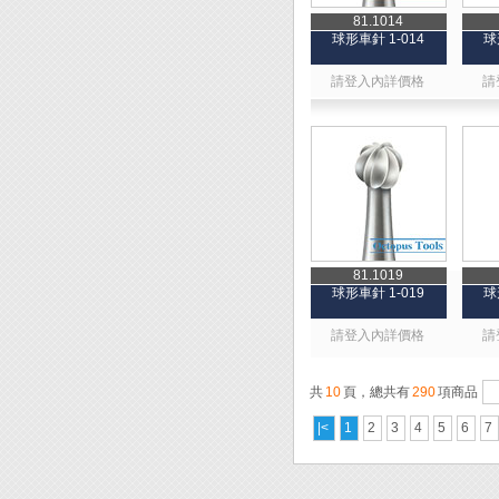
81.1014
球形車針 1-014
球
請登入內詳價格
請
81.1019
球形車針 1-019
球
請登入內詳價格
請
共
10
頁，總共有
290
項商品
|<
1
2
3
4
5
6
7