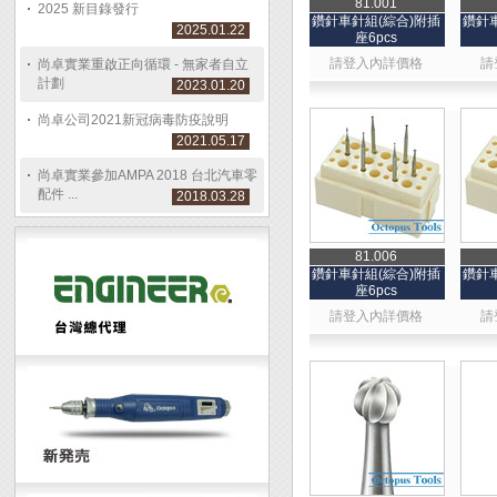
81.001
2025 新目錄發行
鑽針車針組(綜合)附插
鑽針
2025.01.22
座6pcs
請登入內詳價格
請
尚卓實業重啟正向循環 - 無家者自立
計劃
2023.01.20
尚卓公司2021新冠病毒防疫說明
2021.05.17
尚卓實業參加AMPA 2018 台北汽車零
配件 ...
2018.03.28
81.006
鑽針車針組(綜合)附插
鑽針
座6pcs
請登入內詳價格
請