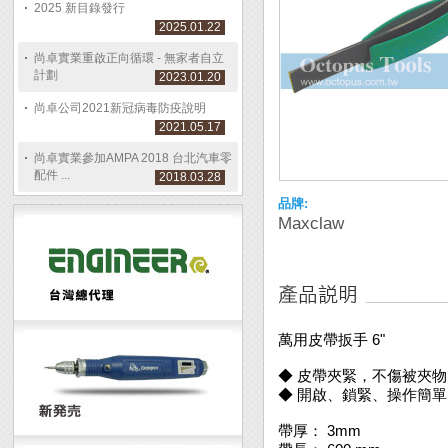
2025 新目錄發行
2025.01.22
尚卓實業重啟正向循環 - 無家者自立
計劃
2023.01.20
尚卓公司2021新冠病毒防疫說明
2021.05.17
尚卓實業參加AMPA 2018 台北汽車零
配件 ...
2018.03.28
品牌:
Maxclaw
萬用皮帶扳手 6"
◆ 皮帶夾緊，不傷被夾物
◆ 開啟、鎖緊、操作簡
帶厚： 3mm