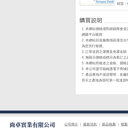
材質：
最大承重：
耐溫：0
尺寸：75m
1. 本網站價格僅對經銷商
◆ 雙
網購平台購買
表面。
2. 本網站目前服務地區僅
◆ 不
為您另行報價。
◆ 車
3. 訂單送貨之運費及免運金
貼在牆
4. 無顯示價格或標示為客訂
◆ 將
5. 本網站所敘述之規格、價
透明保
6. 本公司盡可能維護電子商
7. 產品產地不保證聲明：
所示之產地為我司第一批進貨
公司簡介
｜
最新消息
｜
新品推薦
｜
檔案