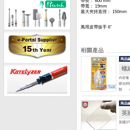
帶長： 600 mm
帶寬： 19mm
最大夾持直徑： 150mm
萬用皮帶扳手 6"
商品
螺
內容量：
硬化時
顏 色
◆ 適
商品
定。
英
◆ 接
◆ 本
英國S