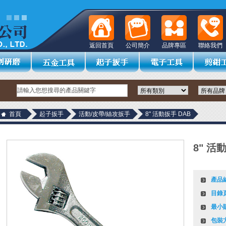
返回首頁
公司簡介
品牌專區
聯絡我們
首頁
起子扳手
活動/皮帶/絲攻扳手
8" 活動扳手 DAB
8" 活
產品
目錄
最小
包裝