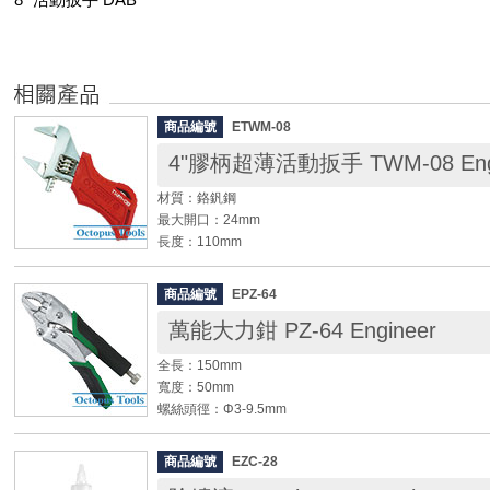
商品編號
ETWM-08
4"膠柄超薄活動扳手 TWM-08 Engi
材質：鉻釩鋼
最大開口：24mm
長度：110mm
重量：85g
適用螺栓和螺母尺寸：M16以下
商品編號
EPZ-64
萬能大力鉗 PZ-64 Engineer
◆ 口袋大小，方便隨身攜帶。
◆ 先端超薄型，頭部厚度2mm，適用於狹小空間
全長：150mm
◆ 適用範圍：
寬度：50mm
1. 調整桌子、椅子、櫥櫃、家具...等輪腳。
螺絲頭徑：Φ3-9.5mm
2. BNC/TNC 訊號接頭、同軸連接器
鉗口最大開口：38mm
3. 摩托車、腳踏車、汽車各處的螺栓螺帽等。
重量：205g
商品編號
EZC-28
鉗口硬度：HRC57±3