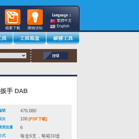
繁體中文
English
檔案下載
購物須知
動扳手 DAB
476.080
編號
106
頁次
[PDF下載]
6
購買批量
每盒6支，每箱10盒
方式