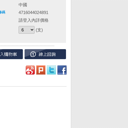
中國
4716044024891
條碼
請登入內詳價格
(支)