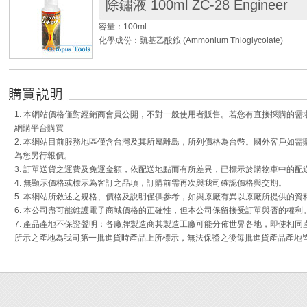
除鏽液 100ml ZC-28 Engineer
本體材質：鉻鉬鋼(Cr-Mo)
握把材質：TPR熱塑性橡膠
容量：100ml
剪軟鐵線能力：Φ1.6mm
化學成份：巰基乙酸銨 (Ammonium Thioglycolate)
◆ 結合暴龍鉗與萬能鉗的優點產生的暴龍新物種。
◆ 暴龍鉗的最佳盟友。
◆ 日本萬能大力螺絲鉗，咬合精準且咬力超強，可輕易
◆ 幾秒內即可除去物件上的鐵鏽，特別適用於如螺絲...等
絲，比斷頭螺絲取出器更好的選擇。
◆ 此除鏽液為中性液體，請安心使用。
◆ Engineer 獨家專利的直溝+橫溝鉗口設計，使磨擦
◆ 特別適用於汽車、機車、農機、船舶、管線上的鏽蝕螺
◆ 鉗口可調整以適合被夾持物件的大小。
1. 本網站價格僅對經銷商會員公開，不對一般使用者販售。若您有直接採購的
◆ 無保存期限, 建議於開封後一年內使用完畢, 效果最佳
◆ 簡易的壓力釋放機構設計，可快速又安全的將手柄部的
網購平台購買
◆ TPR柔軟膠柄包覆，提供最高舒適度。
2. 本網站目前服務地區僅含台灣及其所屬離島，所列價格為台幣。國外客戶如
[使用方法]：
為您另行報價。
[操作步驟]：
3. 訂單送貨之運費及免運金額，依配送地點而有所差異，已標示於購物車中的配
1. 倒出適量除鏽液至生鏽的螺絲上。
1. 鬆開手柄尾端的調節旋鈕。
4. 無顯示價格或標示為客訂之品項，訂購前需再次與我司確認價格與交期。
2. 除鏽液觸碰到鐵鏽會馬上產生除鏽的化學反應，並轉至
2. 使鉗子頂端的開口寬度調至螺絲頭的直徑大小。
5. 本網站所敘述之規格、價格及說明僅供參考，如與原廠有異以原廠所提供的資
3. 當液體徹底滲入螺絲及產生反應後，即可移除螺絲。
3. 順時針方向旋緊尾端的調節旋鈕約1/2圈。
6. 本公司盡可能維護電子商城價格的正確性，但本公司保留接受訂單與否的權利
4. 取下後以清水洗淨螺絲。
4. 此支PZ-64萬能大力鉗因鉗口有特殊的直溝槽設計，
7. 產品產地不保證聲明：各廠牌製造商其製造工廠可能分佈世界各地，即使相
5. 請留意螺絲金屬部份上的污漬。
5. 拔除螺絲後，使用雙手的力量將手柄部拉開。
所示之產地為我司第一批進貨時產品上所標示，無法保證之後每批進貨產品產地
- 當鏽蝕很嚴重時 -
Engineer原廠影片
若除鏽液無法移除鏽蝕(或者是說將鏽蝕吸起來)，可在使
不鏽鋼、銅、或尼龍刷子去刷掉鏽蝕。這麼做的話也較為