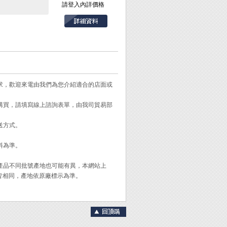
請登入內詳價格
轉起生銹、崩牙螺
小零件。
力最大，可緊咬物件。
絲除鏽。
需求，歡迎來電由我們為您介紹適合的店面或
壓力釋放。
需購買，請填寫線上諮詢表單，由我司貿易部
送方式。
紫色。
料為準。
。
故可緊咬住螺絲。
同產品不同批號產地也可能有異，本網站上
皆相同，產地依原廠標示為準。
用除鏽液之前先用
經濟(可少用一點除