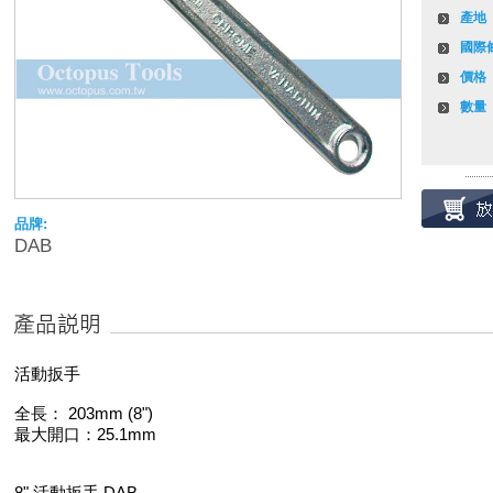
產地
國際
價格
數量
品牌:
DAB
活動扳手
全長： 203mm (8")
最大開口：25.1mm
8" 活動扳手 DAB