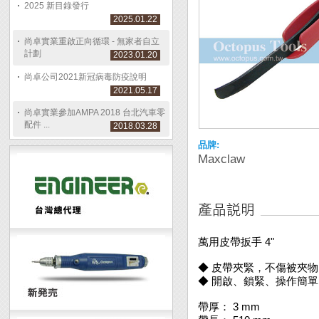
2025 新目錄發行
2025.01.22
尚卓實業重啟正向循環 - 無家者自立
計劃
2023.01.20
尚卓公司2021新冠病毒防疫說明
2021.05.17
尚卓實業參加AMPA 2018 台北汽車零
配件 ...
2018.03.28
品牌:
Maxclaw
萬用皮帶扳手 4"
◆ 皮帶夾緊，不傷被夾物
◆ 開啟、鎖緊、操作簡
帶厚： 3 mm