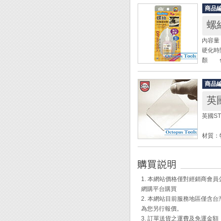
商品
螺
內容量：
硬化時
顏 色
◆ 適
商品
定。
英
◆ 接
◆ 本
英國S
材質：
最大承重：
耐溫：0
尺寸：75m
1. 本網站價格僅對經銷商
◆ 雙
網購平台購買
表面。
2. 本網站目前服務地區僅
◆ 不
為您另行報價。
◆ 車
3. 訂單送貨之運費及免運金