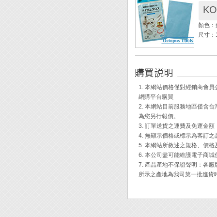
K
材質：
握柄夾
顏色：
軸徑：9
尺寸：1
標準配件
◆ 擦
羊毛輪
刮傷及
布上，
◆ 擦
1. 本網站價格僅對經銷商
面上的
網購平台購買
◆ 使
2. 本網站目前服務地區僅
鏡等之
為您另行報價。
◆ 多
3. 訂單送貨之運費及免運金
◆ 最
4. 無顯示價格或標示為客訂
鈦、錫
5. 本網站所敘述之規格、價
6. 本公司盡可能維護電子商
7. 產品產地不保證聲明：
所示之產地為我司第一批進貨