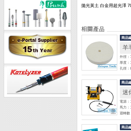
拋光黃土 白金用超光澤 70
商品
羊
外徑：7
厚度：
孔徑：
◆ 用
商品
◆ 硬
迷你
電源：1
馬力：1/
迴轉數：
尺寸：20
砂輪尺寸
商品
重量：2