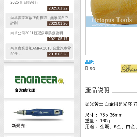
2025 新目錄發行
2025.01.22
尚卓實業重啟正向循環 - 無家者自立
計劃
2023.01.20
尚卓公司2021新冠病毒防疫說明
2021.05.17
尚卓實業參加AMPA 2018 台北汽車零
配件 ...
2018.03.28
品牌:
Biso
拋光黃土 白金用超光澤 70
尺寸： 75 x 36mm
重量： 160g
用途： 金屬、K金、白金