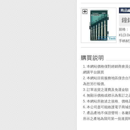
筆頭、
3. 
◆ 附
◆ 珠
4. 
商品
◆ 玻
特色介
鐘
◆ 附
◆ 主
◎ 計
規格： #0
◎ 清
1. 
#1(3.0
設定。
或金與
手柄材質
◎ 時
2. 
鑽孔材
定，如
◎ 加
◆ 注
◆ 整
◎ 關
子時規
行設定
1. 本網站價格僅對經銷商
1. 
◆ 旋
◎ 加
網購平台購買
筆。
◆ 廣
2. 本網站目前服務地區僅
為您另行報價。
◆ 使
3. 訂單送貨之運費及免運金
4. 無顯示價格或標示為客訂
1. 
5. 本網站所敘述之規格、價
件上的
6. 本公司盡可能維護電子商
2. 
7. 產品產地不保證聲明：
筆尖，
所示之產地為我司第一批進貨
3. 
乾。