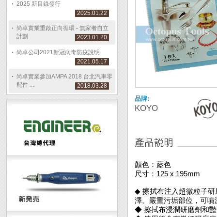
2025 新目錄發行
2025.01.22
尚卓實業重啟正向循環 - 無家者自立
計劃
2023.01.20
尚卓公司2021新冠病毒防疫說明
2021.05.17
尚卓實業參加AMPA 2018 台北汽車零
配件 ...
2018.03.28
品牌:
KOYO
顏色：藍色
尺寸：125 x 195mm
◆ 擦拭布注入超微粒子
澤。嚴重污垢部位，可噴
◆ 擦拭布浸潤研磨劑和