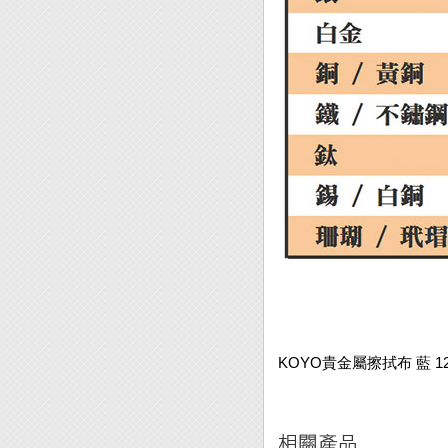
KOYO貴金屬擦拭布 藍 12