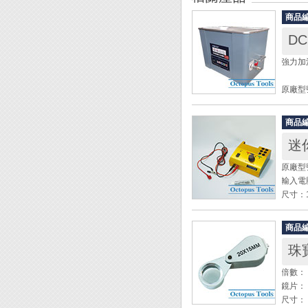
商品
DC
強力加
原廠型號
電壓： 
洗淨槽尺寸
商品
外型尺寸：
迷
洗淨槽容
內洗淨槽
原廠型號
振動頻率
輸入電壓
洗淨功率
尺寸：1
定時時
重量：0
加熱器：
內含：機
重量： 1
商品
珠
◆ 電
◆ D
◆ 本
倍數： 
1. 
◆ 適
鏡片： 
使用完
金屬裝
尺寸： 
2. 每