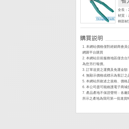
省力
1. 
定性。
全長：2
2. 
材質：
柄部材
◆ 螢
切斷能力
◆ 磁
線:Φ2
◆ 磁鐵
壓著：非
適用螺
1. 本網站價格僅對經銷商
適用螺
網購平台購買
鉗口硬度
2. 本網站目前服務地區僅
重量：3
為您另行報價。
3. 訂單送貨之運費及免運金
◆ 專
4. 無顯示價格或標示為客訂
絲。
5. 本網站所敘述之規格、價
◆ 高
6. 本公司盡可能維護電子商
◆ 鉗
7. 產品產地不保證聲明：
的剪切
所示之產地為我司第一批進貨
◆ 直
◆ 前
◆ 特
◆ 柄