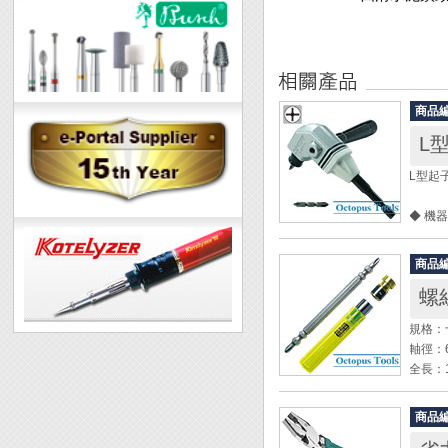
商品
L型起
◆ 機
◆ 牆
◆ 手
商品
◆ 最大
螺
全長：1
規格：十
軸徑：6
軸徑：6
整組包含
全長：1
操作方
商品