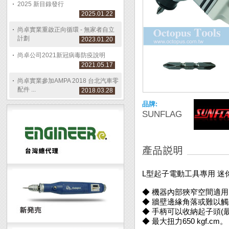
2025 新目錄發行
2025.01.22
尚卓實業重啟正向循環 - 無家者自立
計劃
2023.01.20
尚卓公司2021新冠病毒防疫說明
2021.05.17
尚卓實業參加AMPA 2018 台北汽車零
配件 ...
2018.03.28
品牌:
SUNFLAG
L型起子電動工具專用 迷你
◆ 機器內部狹窄空間適
◆ 牆壁邊緣角落或難以
◆ 手柄可以收納起子頭(最
◆ 最大扭力650 kgf.cm。