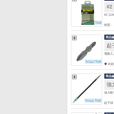
#
#2 1
材質：
規格： 
軸徑： 六
商品
全長： 
起子
包裝：
電動工具
◆ 電
◆ 此
◆ 狹
◆ 要
商品
強
強力軟管
起子頭：
起子頭
軟管： 