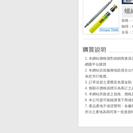
商品
軸徑： 
螺
重量： 
規格：十
◆ 最
軸徑：6
◆ 軟
全長：1
◆ 搭
◆ 最大
操作方
(160kg
1. 
1. 本網站價格僅對經銷商
定性。
網購平台購買
2. 
2. 本網站目前服務地區僅
為您另行報價。
◆ 螢
3. 訂單送貨之運費及免運金
◆ 磁
4. 無顯示價格或標示為客訂
◆ 磁鐵
5. 本網站所敘述之規格、價
6. 本公司盡可能維護電子商
7. 產品產地不保證聲明：
所示之產地為我司第一批進貨