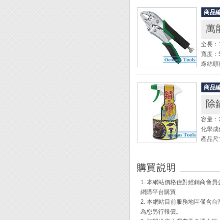
◆ 其
商品
後黏貼
萬能
◆ 其
石材、
全長：1
及防止
寬度：
◆ 附背
螺絲頭徑
鉗口最
規格如
重量：2
=====
商品
鉗口硬度
935.
除鏽
本體材質
935.
握把材
935.
容量：2
剪軟鐵
935.
化學成份：
935.
產品尺寸：
◆ 結
935.
◆ 日
935.
◆ 泡
絲，比
935.3
◆ 幾
◆ E
935.3
失!
◆ 鉗
1. 本網站價格僅對經銷商
◆ 此
◆ 簡
網購平台購買
規格： 
◆ 特
◆ T
2. 本網站目前服務地區僅
尺寸： 5
◆ 居
為您另行報價。