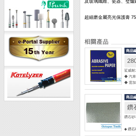
及玻璃纖維、瓷器、璧爐
超細磨金屬亮光保護膏 75m
商品
2
鯊威耐
◆ 汽
◆ 需
◆ 每包
商品
規格： 
鑽石
尺寸： 9
鑽石砂布
◆ 鑽
面。