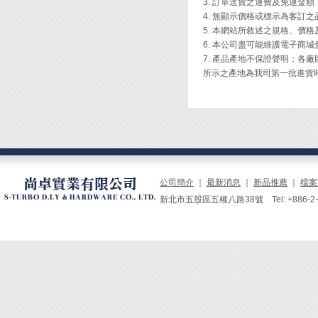
[操作步
3. 訂單送貨之運費及免運金
[使用方
1. 
4. 無顯示價格或標示為客訂
2. 
5. 本網站所敘述之規格、價
1. 
3. 
6. 本公司盡可能維護電子商
2. 
4. 
7. 產品產地不保證聲明：
3. 
5. 
所示之產地為我司第一批進貨
- 當鏽
Engi
若除鏽
不鏽鋼
鏽液)
鏽蝕無
公司簡介
｜
最新消息
｜
新品推薦
｜
檔案
物質，
新北市五股區五權八路38號 Tel: +886-2-229
除鏽液
Engi