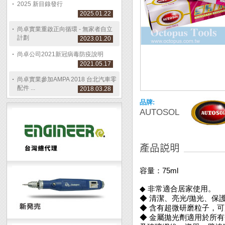
2025 新目錄發行
2025.01.22
尚卓實業重啟正向循環 - 無家者自立
計劃
2023.01.20
尚卓公司2021新冠病毒防疫說明
2021.05.17
尚卓實業參加AMPA 2018 台北汽車零
配件 ...
2018.03.28
品牌:
AUTOSOL
容量：75ml
◆ 非常適合居家使用。
◆ 清潔、亮光/拋光、保
◆ 含有超微研磨粒子，
◆ 金屬拋光劑適用於所