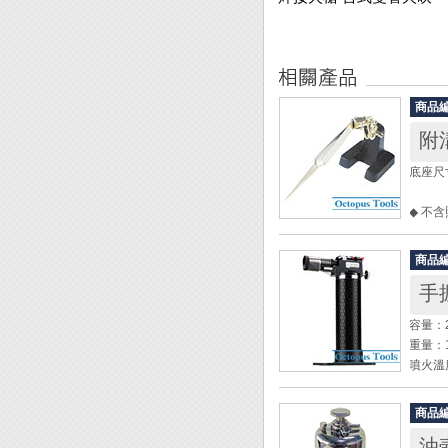
商品
附
底座尺
◆ 不
◆ 焊
商品
手
容量：2
重量：1
噴火溫度
使用時
適用燃
商品
尺寸：9
油