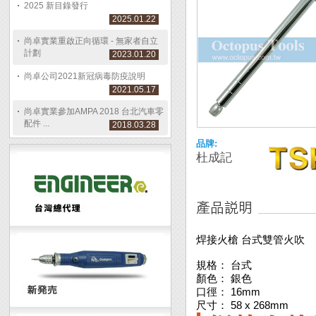
2025 新目錄發行
2025.01.22
尚卓實業重啟正向循環 - 無家者自立
計劃
2023.01.20
尚卓公司2021新冠病毒防疫說明
2021.05.17
尚卓實業參加AMPA 2018 台北汽車零
配件 ...
2018.03.28
品牌:
杜成記
焊接火槍 台式雙管火吹
規格： 台式
顏色： 銀色
口徑： 16mm
尺寸： 58 x 268mm