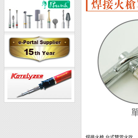
焊接火槍 台式雙管火吹