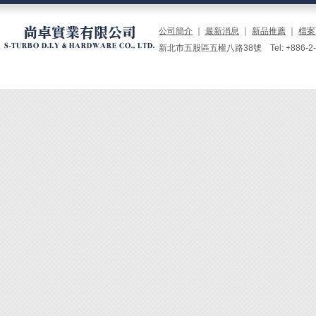
4.按
公司簡介
｜
最新消息
｜
新品推薦
｜
檔案
步驟三
新北市五股區五權八路38號 Tel: +886-2-229
1.點
2.往
步驟四
1.將
2.工
步驟五
1. 