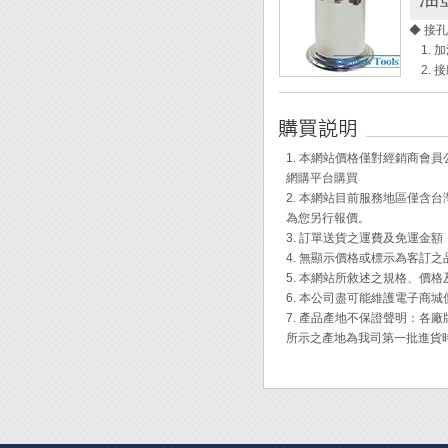
◆ 台
◆ 接
◆ 1
1. 
◆ 電
2. 
◆ 左
3. 
◆ 具
4. 
◆ 操
(使用
◆ 可
◆ GS
1. 本網站價格僅對經銷商
顏色：
網購平台購買
尺寸：1
[使用說
2. 本網站目前服務地區僅
3孔
為您另行報價。
步驟一
3. 訂單送貨之運費及免運金
1.在
4. 無顯示價格或標示為客訂
2.將
5. 本網站所敘述之規格、價
氣。
6. 本公司盡可能維護電子商
3.等
7. 產品產地不保證聲明：
4.靜
所示之產地為我司第一批進貨
步驟二
1.請
2.將
3.慢