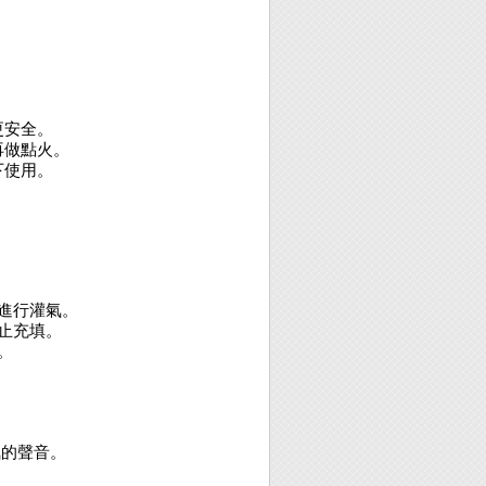
更安全。
再做點火。
下使用。
進行灌氣。
止充填。
。
氣的聲音。