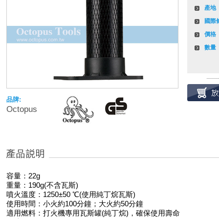
產地
國際
價格
數量
品牌:
Octopus
容量：22g
重量：190g(不含瓦斯)
噴火溫度：1250±50 ℃(使用純丁烷瓦斯)
使用時間：小火約100分鐘；大火約50分鐘
適用燃料：打火機專用瓦斯罐(純丁烷)，確保使用壽命