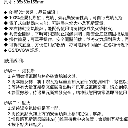
尺寸：95x63x155mm
◆ 台灣設計製造，品質保證 !
◆ 100%金屬瓦斯缸，充填丁烷瓦斯安全性高，可自行充填瓦斯
◆ 電子式自動點火功能，可調整火焰大小及瓦斯流量。
◆ 左右轉動空氣旋鈕，能配合使用情況轉換成尖火或軟火。
◆ 具安全開關，平時可鎖定防止誤觸開關，附安全底座穩固擺放
◆ 操作簡易，可單手操作。安全開關開啟，並將火力調到最大，
◆ 可拆式底座，方便使用好收納，亦可選購不同配件在各種情況
◆ GS/DVGW 認證。
[使用說明]:
步驟一： 灌瓦斯
1.在開始灌瓦斯前務必確實熄滅火燄。
2.將本體反轉，將丁烷瓦斯罐垂直插入底部的充填閥中，緊壓以
3.等待有大量瓦斯從充氣閥溢出時即已完成瓦斯充灌，請立刻停
4.靜置數秒，待過量瓦斯揮發完全，結凍狀態回復常溫即可使用
步驟二： 點火
1.請確認空氣旋鈕是否全開。
2.將位於點火鈕上方的安全鎖向上移到定位，解鎖。
3.慢慢將瓦斯調節閥往左(+)推至接近中央位置，會聽到瓦斯出
4.按下點火鈕點火。