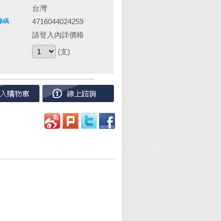
台灣
4716044024259
條碼
請登入內詳價格
(支)