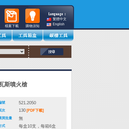
繁體中文
English
檔案下載
購物須知
瓦斯噴火槍
521.2050
編號
130
頁次
[PDF下載]
無
購買批量
每盒10支，每箱6盒
方式