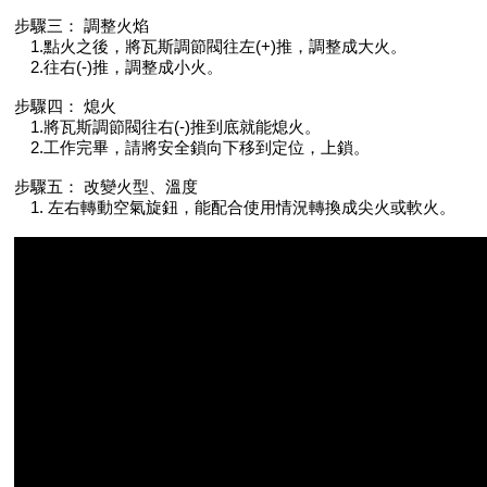
步驟三： 調整火焰
1.點火之後，將瓦斯調節閥往左(+)推，調整成大火。
2.往右(-)推，調整成小火。
步驟四： 熄火
1.將瓦斯調節閥往右(-)推到底就能熄火。
2.工作完畢，請將安全鎖向下移到定位，上鎖。
步驟五： 改變火型、溫度
1. 左右轉動空氣旋鈕，能配合使用情況轉換成尖火或軟火。