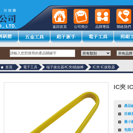
返回首頁
公司簡介
品牌專區
聯絡我們
首頁
電子工具
端子拔出器/IC夾/繞線棒
IC夾 IC拔取器
IC夾 
產品
目錄
最小
包裝