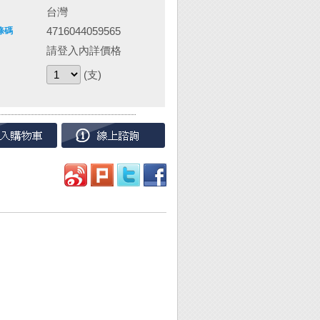
台灣
4716044059565
條碼
請登入內詳價格
(支)