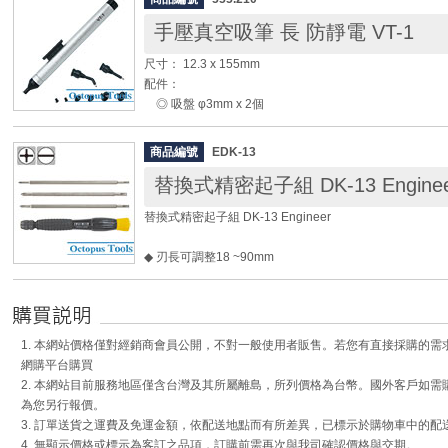
頭徑：5mm
手壓真空吸筆 長 防靜電 VT-1
重量：70g
尺寸： 12.3 x 155mm
◆ 可更換吸錫頭 (型號：553.10001)
配件：
◎ 吸盤 φ3mm x 2個
◎ 吸盤 φ7mm x 2個
◎ 吸盤 φ10mm x 2個
商品編號
EDK-13
◎ 接頭直 x 1支
替換式精密起子組 DK-13 Enginee
◎ 接頭彎 x 1支
替換式精密起子組 DK-13 Engineer
◆ 使用輕巧、攜帶方便。
◆ 可輕易吸取SMD表面黏著元件BGA / QFP / QFN / SOP 
◆ 刃長可調整18 ~90mm
◆ 吸取零件重量可達75g。
◆ 吸盤為ESD靜電防護材質。
柄長： 110mm
規格：
◎ 一字： 2.5 3.0 4.0mm
1. 本網站價格僅對經銷商會員公開，不對一般使用者販售。若您有直接採購的
◎ 十字： #00 #0(φ3) #0(φ3.8)
網購平台購買
2. 本網站目前服務地區僅含台灣及其所屬離島，所列價格為台幣。國外客戶如
為您另行報價。
3. 訂單送貨之運費及免運金額，依配送地點而有所差異，已標示於購物車中的配
4. 無顯示價格或標示為客訂之品項，訂購前需再次與我司確認價格與交期。