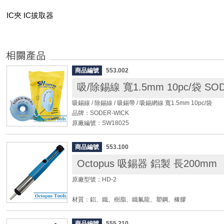
IC夾 IC拔取器
商品編號
553.002
吸錫線 / 除錫線 / 吸錫帶 / 吸錫網線 寬1.5mm 10pc/袋
品牌：SODER-WICK
原廠編號：SW18025
線寬： 1.5mm (2#)
長度： 1.5M
商品編號
553.100
Octopus 吸錫器 鋁製 長200mm
◆ 每袋10卷。
◆ 密封袋包裝不易氧化變質，除錫迅速。
原廠型號：HD-2
◆ 符合RoHS指令規範。
◆ 網線合金銅絲編織。
材質：鋁、鐵、樹脂、鐵氟龍、塑鋼、橡膠
◆ 防靜電線軸。
長度：200mm
柄徑：22.5mm
商品編號
555.210