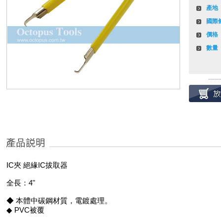
產地
國際
價格
數量
IC夾 絕緣IC拔取器
全長：4"
◆ 本體中碳鋼材質，電鍍處理。
◆ PVC被覆