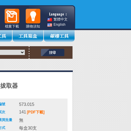
繁體中文
English
檔案下載
購物須知
IC拔取器
573.015
編號
141
頁次
[PDF下載]
無
購買批量
每盒30支
方式