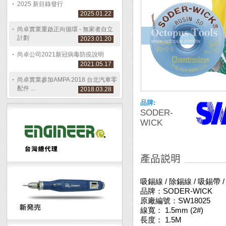
2025 新目錄發行
2025.01.22
尚卓實業重啟正向循環 - 無家者自立
計劃
2023.01.20
尚卓公司2021新冠病毒防疫說明
2021.05.17
尚卓實業參加AMPA 2018 台北汽車零
配件 ...
2018.03.28
品牌:
SODER-
WICK
吸錫線 / 除錫線 / 吸錫帶 /
品牌：SODER-WICK
原廠編號：SW18025
線寬： 1.5mm (2#)
長度： 1.5M