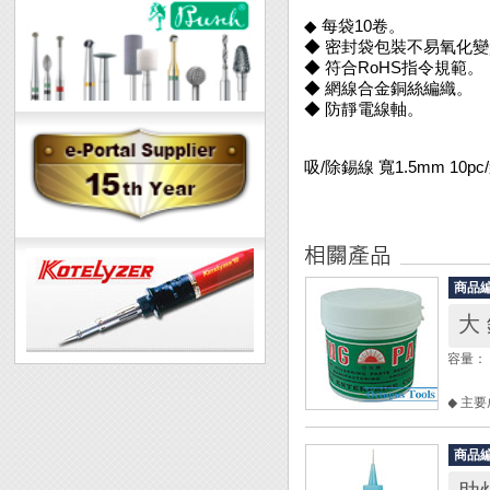
◆ 每袋10卷。
◆ 密封袋包裝不易氧化
◆ 符合RoHS指令規範。
◆ 網線合金銅絲編織。
◆ 防靜電線軸。
吸/除錫線 寬1.5mm 10pc
商品
大 
容量： 
◆ 主
◆ 一
◆ 清
商品
更快速