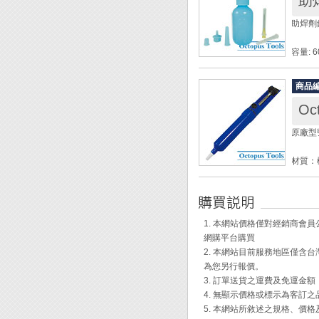
助
◆ 在
表面的
助焊劑
◆ 降
◆ 焊
容量: 60
◆ 可
材質: P
針孔口徑
[緊急處
商品
1. 
Oc
◆ 本體
醫。
符合MI
2. 
原廠型號
◆ 可
3. 
◆ 可
打急救
材質：
◆ 耐
長度：2
柄徑：2
頭徑：
重量：4
1. 本網站價格僅對經銷商
網購平台購買
2. 本網站目前服務地區僅
為您另行報價。
3. 訂單送貨之運費及免運金
4. 無顯示價格或標示為客訂
5. 本網站所敘述之規格、價