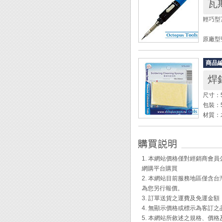
瓦斯
全長：2
握把直
輕巧型瓦斯
寬度：
重量：9
原廠型號
適用燃
全長：2
[工作
商品
重量：6
焊
烙鐵溫度
火焰溫度約
熱風溫度
烙鐵溫度
尺寸：5
噴火功
熱風溫度
包裝：
瓦斯容量
材質：
使用時
[工具
適用燃
◆ 此
1 x
一層黑
◆ 自
5 x 
焊接困
◆ 烙
1. 本網站價格僅對經銷商
2 x 扳
就會被
◆ 附5
網購平台購買
1 x 
跟空氣
◆ 應
2. 本網站目前服務地區僅
1 x 錫
烙鐵頭
作、D
為您另行報價。
◆ 將
3. 訂單送貨之運費及免運金
◆ 多
烙鐵頭
4. 無顯示價格或標示為客訂
分鐘 
◆ 長
5. 本網站所敘述之規格、價
◆ 電