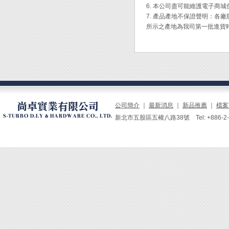
6. 本公司盡可能維護電子商
◆ 免
7. 產品產地不保證聲明：
◆ GS
所示之產地為我司第一批進貨
◆ 台
◆ 應
作、D
公司簡介
｜
最新消息
｜
新品推薦
｜
檔案
新北市五股區五權八路38號 Tel: +886-2-229