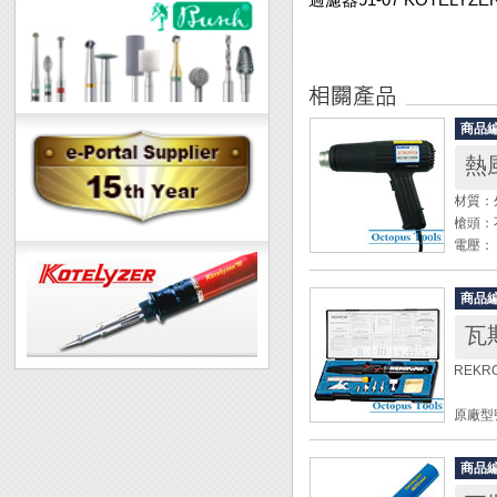
商品
熱風
材質：
槍頭：
電壓： 
輸入功率
輸出功率
商品
熱風溫
瓦
第二
REK
◆ 用
◆ 使
原廠型號
冷凍管
瓦斯烙
◆ 出
瓦斯容量
產品，
商品
使用時
◆ 使