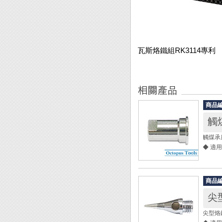
瓦斯烙鐵組RK3114專利
商品
觸煤
觸煤承
◆ 適用
原廠型號
商品
尖
尖型烙