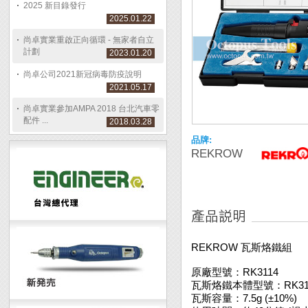
2025 新目錄發行
2025.01.22
尚卓實業重啟正向循環 - 無家者自立
計劃
2023.01.20
尚卓公司2021新冠病毒防疫說明
2021.05.17
尚卓實業參加AMPA 2018 台北汽車零
配件 ...
2018.03.28
品牌:
REKROW
REKROW 瓦斯烙鐵組
原廠型號：RK3114
瓦斯烙鐵本體型號：RK31
瓦斯容量：7.5g (±10%)