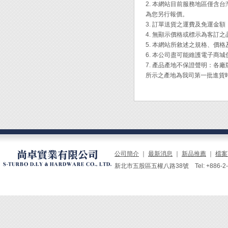
2. 本網站目前服務地區僅
為您另行報價。
3. 訂單送貨之運費及免運金
4. 無顯示價格或標示為客訂
5. 本網站所敘述之規格、價
6. 本公司盡可能維護電子商
7. 產品產地不保證聲明：
所示之產地為我司第一批進貨
公司簡介
｜
最新消息
｜
新品推薦
｜
檔案
新北市五股區五權八路38號 Tel: +886-2-229