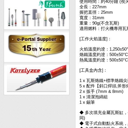
使用時間：約40分鐘 (
全長：227mm
握把直徑：25mm
寬度：31mm
重量：90g(不含瓦斯)
適用燃料：打火機專用瓦
[工作火焰溫度]：
火焰溫度約逹：1,250±50°C 
烙鐵溫度約逹：500±50°C or
熱風溫度約逹：500±50°C or
[工具盒內含]：
1 x 瓦斯烙鐵+標準烙鐵
5 x 配件【斜口焊頭,斧形
2 x 扳手 (7mm & 8mm)
1 x 清潔泡綿組
1 x 錫筆
◆ 多次填充金屬瓦斯缸，
同)
◆ 電子式自動點火系統