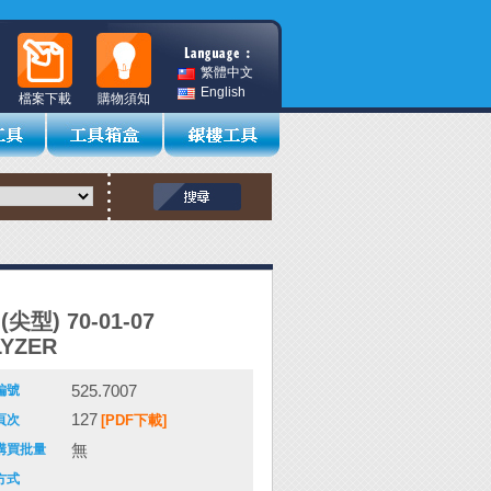
繁體中文
English
檔案下載
購物須知
尖型) 70-01-07
YZER
525.7007
編號
127
頁次
[PDF下載]
無
購買批量
方式