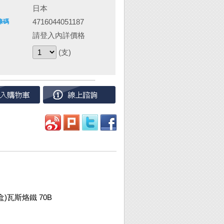
日本
4716044051187
條碼
請登入內詳價格
(支)
)瓦斯烙鐵 70B