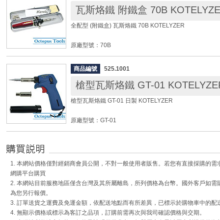
◆ 使用前請詳閱說明書，確保權益。
瓦斯烙鐵 附鐵盒 70B KOTELYZ
全長：227mm
握把直徑：25mm
全配型 (附鐵盒) 瓦斯烙鐵 70B KOTELYZER
寬度：31mm
重量：90g(不含瓦斯)
原廠型號：70B
適用燃料：打火機專用瓦斯罐(純丁烷)，確保使用壽命
全長：243mm
[工作火焰溫度]：
商品編號
525.1001
重量：90g
槍型瓦斯烙鐵 GT-01 KOTELYZE
烙鐵溫度：250~500℃ (20~80W)
火焰溫度約逹：1,250±50°C or 2,280±120°F
熱風溫度：650℃
烙鐵溫度約逹：500±50°C or 930±120°F
槍型瓦斯烙鐵 GT-01 日製 KOTELYZER
噴火溫度：1300℃
熱風溫度約逹：500±50°C or 930±120°F
瓦斯容量：28ml
原廠型號：GT-01
使用時間：2小時
[工具盒內含]：
適用燃料：打火機專用瓦斯罐(純丁烷)，確保使用壽命
全長：170 x 130mm
1 x 瓦斯烙鐵+標準烙鐵尖頭 +防熱保護蓋
重量：137g
◆ 烙鐵、熱風及噴火三合一功能。
5 x 配件【斜口焊頭,斧形焊頭,熱刀, 熱風嘴,熱風彎頭】
烙鐵溫度：250 ~ 500℃ (20~80W)
◆ 附525.7001烙鐵頭、525.7052熱風頭、525.7055熱風
1. 本網站價格僅對經銷商會員公開，不對一般使用者販售。若您有直接採購的
2 x 扳手 (7mm & 8mm)
熱風溫度：650℃
過濾器，扳手(70-35)、金屬外盒(72-40U)、清潔海綿(70
網購平台購買
1 x 清潔泡綿組
噴火溫度：1300℃
(70-43)。
2. 本網站目前服務地區僅含台灣及其所屬離島，所列價格為台幣。國外客戶如
1 x 錫筆
瓦斯容量：12ml
◆ 打火機點火功能，配件齊全，附鐵盒。
為您另行報價。
使用時間：50分鐘
◆ 應用範圍：焊接、皮革烙印、熔接、熱縮套管、免焊
3. 訂單送貨之運費及免運金額，依配送地點而有所差異，已標示於購物車中的配
◆ 多次填充金屬瓦斯缸，使用完畢後可立即充填瓦斯。可
適用燃料：打火機專用瓦斯罐(純丁烷)，確保使用壽命。
作、DIY 用途、汽車、卡車維修、工業保養及電子維修
4. 無顯示價格或標示為客訂之品項，訂購前需再次與我司確認價格與交期。
分鐘 (視火焰大小調整而不同)