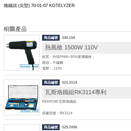
烙鐵頭 (尖型) 70-01-07 KOTELYZER
商品編號
240.150
熱風槍 1500W 110V
材質：外殼PA66+30%玻璃纖維，
槍頭：不鏽鋼
電壓： 110V
輸入功率： 1500W
輸出功率： 1250W
商品編號
521.3114
熱風溫度：第一段315℃
瓦斯烙鐵組RK3114專利
第二段600℃
REKROW 瓦斯烙鐵組
◆ 用途：熱收縮膜包裝、鋁箔包裝袋、熱縮套管、剝離油
◆ 使用範圍：工業用輕鬆去除油漆、填縫劑、黏貼隔熱
原廠型號：RK3114
冷凍管、乾襙的石膏、鬆動生鏽的螺栓、以及彎曲金屬。
瓦斯烙鐵本體型號：RK3110
◆ 出風口與加工品距離務必超過7公分，使用中及使用後
瓦斯容量：7.5g (±10%)
產品，防止內部零件脆裂。
商品編號
525.7000
使用時間：約40分鐘 (視火焰大小調整而不同)