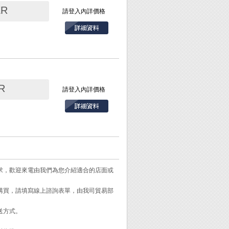
ER
請登入內詳價格
R
請登入內詳價格
檔桿、525.7026
需求，歡迎來電由我們為您介紹適合的店面或
-37)、簡易烙鐵架
需購買，請填寫線上諮詢表單，由我司貿易部
熱縮套管、珠寶製
送方式。
連續使用約達40