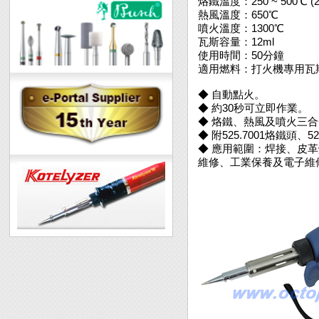
烙鐵溫度：250 ~ 500℃ (2
熱風溫度：650℃
噴火溫度：1300℃
瓦斯容量：12ml
使用時間：50分鐘
適用燃料：打火機專用瓦
◆ 自動點火。
◆ 約30秒可立即作業。
◆ 烙鐵、熱風及噴火三
◆ 附525.7001烙鐵頭、5
◆ 應用範圍：焊接、皮革
維修、工業保養及電子維