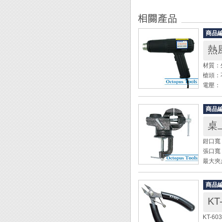
商品
熱風
材質：
槍頭：
電壓： 
輸入功率
輸出功率
商品
熱風溫
桌
第二
鉗口寬
◆ 用
張口寬
◆ 使
最大夾
冷凍管
材質：
◆ 出
產品，
商品
◆ 重
◆ 使
KT
KT-6