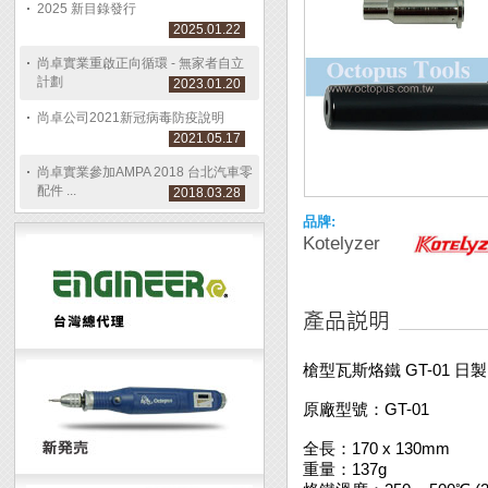
2025 新目錄發行
2025.01.22
尚卓實業重啟正向循環 - 無家者自立
計劃
2023.01.20
尚卓公司2021新冠病毒防疫說明
2021.05.17
尚卓實業參加AMPA 2018 台北汽車零
配件 ...
2018.03.28
品牌:
Kotelyzer
槍型瓦斯烙鐵 GT-01 日製 
原廠型號：GT-01
全長：170 x 130mm
重量：137g