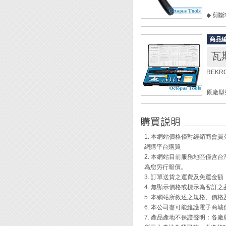
◆ 剪
◆ 附
商品
原廠代號
瓦
全長：
重量：4
REK
材質：
刃口硬度
原廠型號
瓦斯烙
[切斷能
瓦斯容量
使用時
鐵線：φ
全長：2
銅線：φ
1. 本網站價格僅對經銷商
握把直
網購平台購買
寬度：
2. 本網站目前服務地區僅
重量：9
為您另行報價。
適用燃
3. 訂單送貨之運費及免運金
4. 無顯示價格或標示為客訂
[工作
5. 本網站所敘述之規格、價
6. 本公司盡可能維護電子商
火焰溫度約
7. 產品產地不保證聲明：
烙鐵溫度