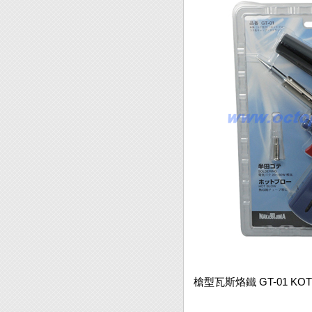
槍型瓦斯烙鐵 GT-01 KOT