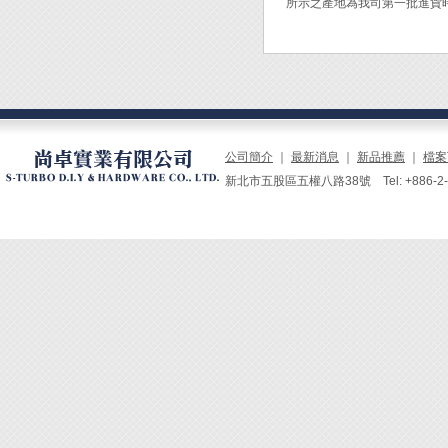
所示之產地為我司第一批進貨
熱風溫度
[工具
1 x
5 x 
2 x 扳
1 x 
公司簡介
｜
最新消息
｜
新品推薦
｜
檔案
1 x 錫
新北市五股區五權八路38號 Tel: +886-2-229
◆ 多
分鐘 
◆ 電
◆ 免
◆ GS
◆ 台
◆ 應
作、D