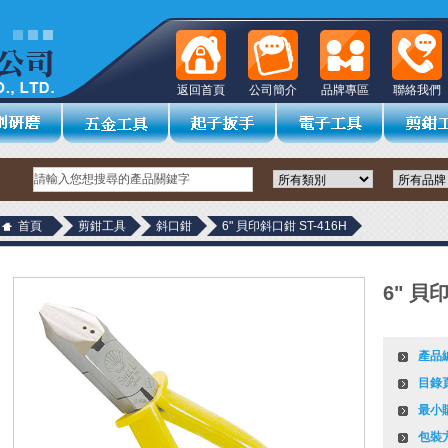
返回首頁
公司簡介
品牌專區
聯絡我們
首頁
剪鉗工具
斜口鉗
6" 貝印斜口鉗 ST-416H
6" 貝
產品
目錄
最小
包裝