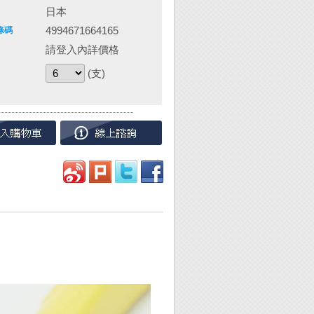
日本
4994671664165
條碼
請登入內詳價格
(支)