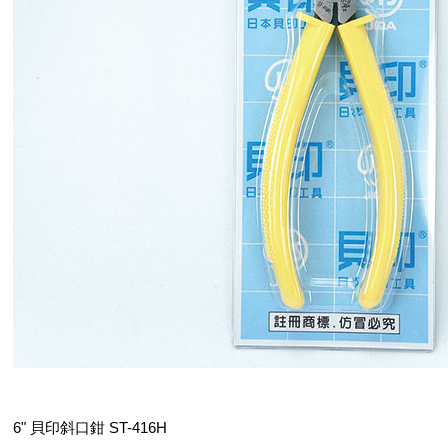
6" 貝印斜口鉗 ST-416H