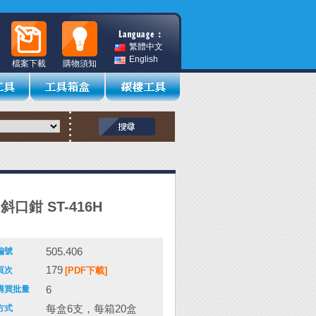
繁體中文
English
檔案下載
購物須知
印斜口鉗 ST-416H
505.406
編號
179
頁次
[PDF下載]
6
購買批量
每盒6支，每箱20盒
方式