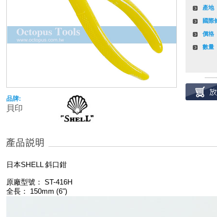
產地
國際
價格
數量
品牌:
貝印
日本SHELL 斜口鉗
原廠型號： ST-416H
全長： 150mm (6")