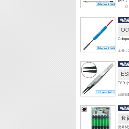
規格：
◎ 一字
◎ 十
◎ 星型
商品
材質：
Oc
◆ 刃長
Octo
全長：1
端子孔
材質：
商品
線徑：0
E
最大端
最大端
ESD 
★ 發
頭部形
長度：1
尖長：
商品
柄寬：
套筒
頭端尺
套筒材質