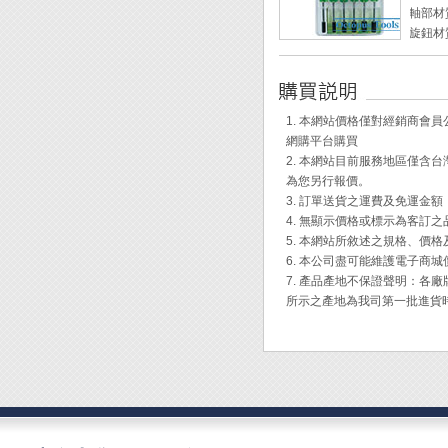
◆ 鑷
軸部材質
◆ 鑷
旋鈕材
◆ 防
重量：1
◆ 適
尺寸：3, 
軸長：
套筒長
1. 本網站價格僅對經銷商
手柄長
網購平台購買
全長：1
2. 本網站目前服務地區僅
為您另行報價。
◆ 狹
3. 訂單送貨之運費及免運金
◆ 磁
4. 無顯示價格或標示為客訂
◆ 整
5. 本網站所敘述之規格、價
◆ 尾
6. 本公司盡可能維護電子商
◆ 附
7. 產品產地不保證聲明：
所示之產地為我司第一批進貨
Engi