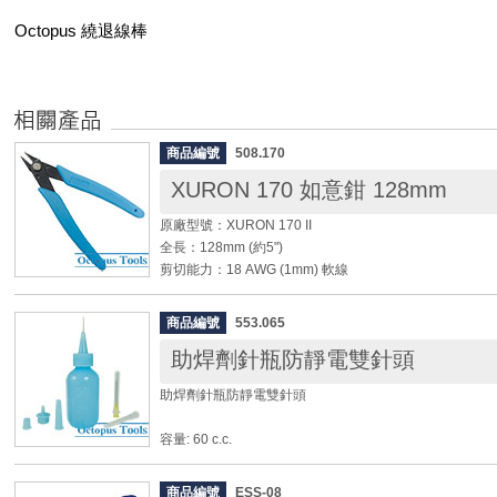
Octopus 繞退線棒
商品編號
508.170
XURON 170 如意鉗 128mm
原廠型號：XURON 170 II
全長：128mm (約5")
剪切能力：18 AWG (1mm) 軟線
洛氏硬度：54-56 Rc
商品編號
553.065
◆ 40年經典如意鉗，符合人體工學的手型設計。
助焊劑針瓶防靜電雙針頭
◆ 纖瘦的外型可深入密集元件處。
◆ 美國專利號3774301。
助焊劑針瓶防靜電雙針頭
◆ Xuron的刀口前端略為交錯，這種獨特的設計使剪切
為刀口直接針鋒相對而使工具壽命減低。
容量: 60 c.c.
材質: PE
針孔口徑: 0.25㎜ / 0.50㎜ 針頭各1只
商品編號
ESS-08