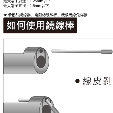
最大端子對邊：1.25mm以下
最大端子直徑：1.8mm以下
★ 發熱絲繞線器、電阻絲繞線棒、機板繞線免焊接