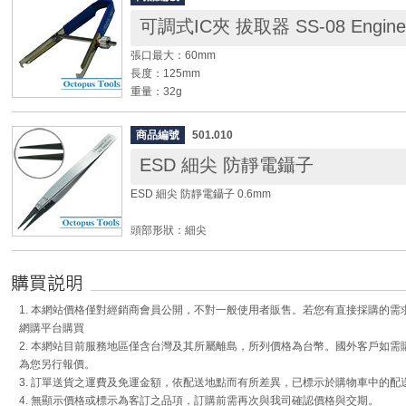
可調式IC夾 拔取器 SS-08 Engine
◆ 本體為導電塑膠成型，永久防靜電。防靜電材質10^9~10^1
符合MIL-STD-2000。
張口最大：60mm
◆ 可控制溶劑流量，節省溶劑使用，降低成本。
長度：125mm
◆ 可防止氣體揮發，造成人體傷害。
重量：32g
◆ 耐用度高，不需經常更換。
材質：不鏽鋼；PVC
商品編號
501.010
◆ 8~42腳座適用
ESD 細尖 防靜電鑷子
Engineer原廠影片
ESD 細尖 防靜電鑷子 0.6mm
頭部形狀：細尖
長度：130mm
尖長：26mm
柄寬：10mm
頭端尺寸：0.6mm
1. 本網站價格僅對經銷商會員公開，不對一般使用者販售。若您有直接採購的
網購平台購買
◆ 鑷子頭部材質為PPS導電性塑膠材質，頭部前端為可拆
2. 本網站目前服務地區僅含台灣及其所屬離島，所列價格為台幣。國外客戶如
◆ 鑷子手柄為301不銹鋼材質。
為您另行報價。
◆ 防靜電、防腐蝕、高硬度。
3. 訂單送貨之運費及免運金額，依配送地點而有所差異，已標示於購物車中的配
◆ 適用於電子業精密操作使用。
4. 無顯示價格或標示為客訂之品項，訂購前需再次與我司確認價格與交期。