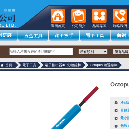
返回首頁
公司簡介
品牌專區
聯絡我們
首頁
電子工具
端子拔出器/IC夾/繞線棒
Octopus 繞退線棒
Octo
產品
目錄
最小
包裝