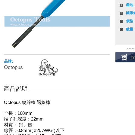
產地
國際
價格
數量
品牌:
Octopus
Octopus 繞線棒 退線棒
全長：160mm
端子孔深度：22mm
材質： 鋁、鐵
線徑：0.8mm( #20 AWG )以下