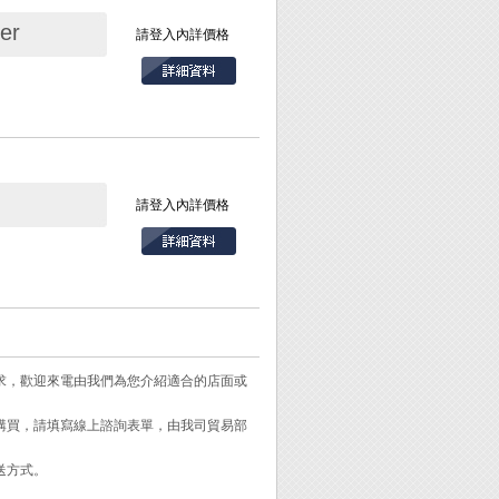
er
1Ω/spuare。
請登入內詳價格
請登入內詳價格
需求，歡迎來電由我們為您介紹適合的店面或
式。
需購買，請填寫線上諮詢表單，由我司貿易部
送方式。