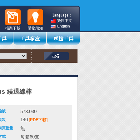
繁體中文
English
檔案下載
購物須知
pus 繞退線棒
573.030
編號
140
頁次
[PDF下載]
無
購買批量
每箱60支
方式