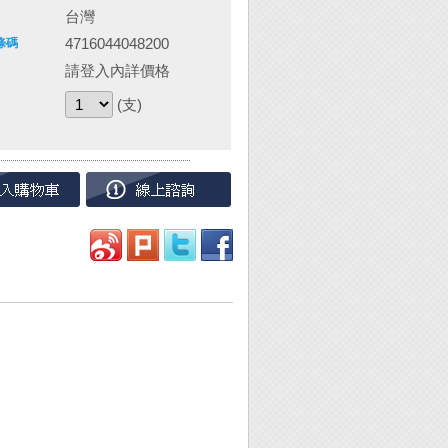
台灣
4716044048200
條碼
請登入內詳價格
(支)