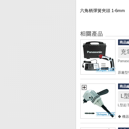
六角柄彈簧夾頭 1-6mm
商品
充
Pana
原廠型號
電池組：
起子頭規
商品
最大拴緊
離合器作動
迴轉速： 
L型起
作業能力：
續航力：
◆ 機
木螺絲
◆ 牆
小螺
◆ 手