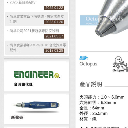
2025 新目錄發行
2025.01.22
尚卓實業重啟正向循環 - 無家者自立
計劃
2023.01.20
尚卓公司2021新冠病毒防疫說明
2021.05.17
尚卓實業參加AMPA 2018 台北汽車零
配件 ...
2018.03.28
品牌:
Octopus
夾頭能力：1.0 ~ 6.0mm
六角軸徑：6.35mm
全長：64mm
外徑：25.5mm
材質：鐵