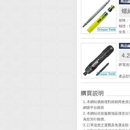
鑽孔 -
商品
◆ 最大
x 2.
螺
尺寸： 2
全長：1
重量： 
規格：十
軸徑：6
軸徑：6
整組包含
◆ 日
全長：1
◆ 可
閉。反
操作方
商品
電池。
◆ 把
4
1. 
◆ 附
定性。
鋰電池
後約5
2. 
◆ 具
產品型號
電，警
◆ 螢
電壓：D
◆ 快
◆ 磁
電池容量
◆ 附收
◆ 磁鐵
空載轉
六角對邊
(日本
1. 本網站價格僅對經銷商
起子頭
http:/
網購平台購買
最大扭
)
2. 本網站目前服務地區僅
充電接頭
為您另行報價。
充電電壓：
3. 訂單送貨之運費及免運金
充電時