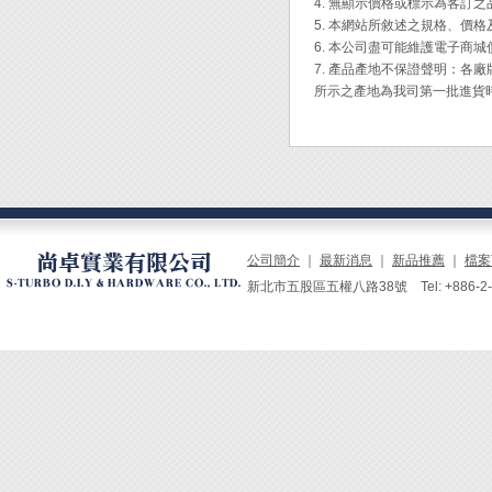
4. 無顯示價格或標示為客訂
重量：2
5. 本網站所敘述之規格、價
鎖付能
6. 本公司盡可能維護電子商
7. 產品產地不保證聲明：
◆ 應
所示之產地為我司第一批進貨
*充電
*請詳
公司簡介
｜
最新消息
｜
新品推薦
｜
檔案
新北市五股區五權八路38號 Tel: +886-2-229
螺絲穩