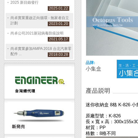
2025 新目錄發行
2025.01.22
尚卓實業重啟正向循環 - 無家者自立
計劃
2023.01.20
尚卓公司2021新冠病毒防疫說明
2021.05.17
尚卓實業參加AMPA 2018 台北汽車零
配件 ...
2018.03.28
品牌:
小集盒
迷你收納盒 8格 K-826 
原廠型號：K-826
長 x 寬 x 高：300x155x
材質：PP
格數：8格不同