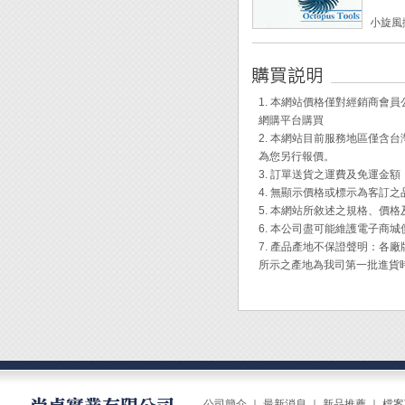
小旋風
尺寸： 
包裝： 
番數： 
顏色：
1. 本網站價格僅對經銷商
最大轉速
網購平台購買
2. 本網站目前服務地區僅
◆ 3
為您另行報價。
方便。
3. 訂單送貨之運費及免運金
◆ 與
4. 無顯示價格或標示為客訂
合、拋
5. 本網站所敘述之規格、價
◆ 3
6. 本公司盡可能維護電子商
品質。
7. 產品產地不保證聲明：
◆ 與
所示之產地為我司第一批進貨
良好的
◆ 刷
◆ 不
◆ Sc
絲研磨
磨效能
如：漆
◆ 附
公司簡介
｜
最新消息
｜
新品推薦
｜
檔案