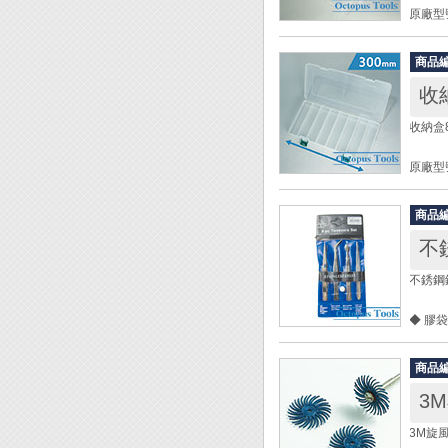
原廠型號
長 x 寬
材質：
商品
格數：
收
收納盒8
原廠型號
長 x 寬
材質：
商品
格數：
不
不銹鋼
◆ 膠
內含：
商品
厚度： 
3
3M旋風