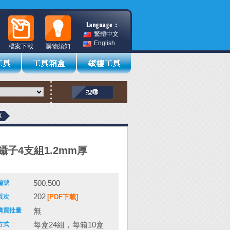
繁體中文
English
檔案下載
購物須知
厚
鑷子4支組1.2mm厚
500.500
編號
202
頁次
[PDF下載]
無
購買批量
每盒24組，每箱10盒
方式