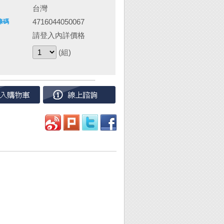
台灣
4716044050067
條碼
請登入內詳價格
(組)