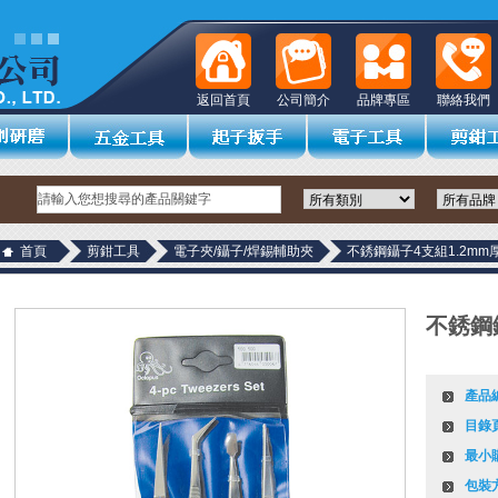
返回首頁
公司簡介
品牌專區
聯絡我們
首頁
剪鉗工具
電子夾/鑷子/焊錫輔助夾
不銹鋼鑷子4支組1.2mm
不銹鋼
產品
目錄
最小
包裝