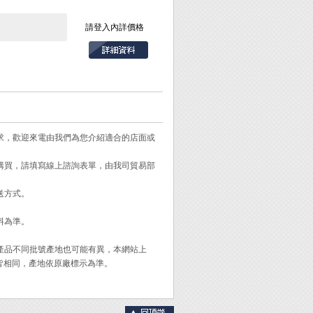
使用。
請登入內詳價格
可用於模型製作時使
讓兒童拿到發生危
需求，歡迎來電由我們為您介紹適合的店面或
需購買，請填寫線上諮詢表單，由我司貿易部
送方式。
料為準。
。
同產品不同批號產地也可能有異，本網站上
皆相同，產地依原廠標示為準。