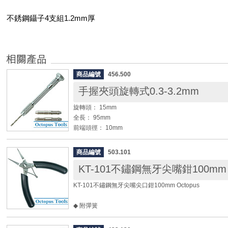
不銹鋼鑷子4支組1.2mm厚
商品編號
456.500
手握夾頭旋轉式0.3-3.2mm
旋轉頭： 15mm
全長： 95mm
前端頭徑： 10mm
握把柄徑： 8mm
夾頭能力：共4種夾頭
商品編號
503.101
0.3mm ~ 1.0mm
KT-101不鏽鋼無牙尖嘴鉗100mm O
1.0mm ~ 1.7mm
1.7mm ~ 2.4mm
KT-101不鏽鋼無牙尖嘴尖口鉗100mm Octopus
2.4mm ~ 3.2mm
配件： 附鑽頭一支
◆ 附彈簧
材質： 銅、鐵
◆ 無牙