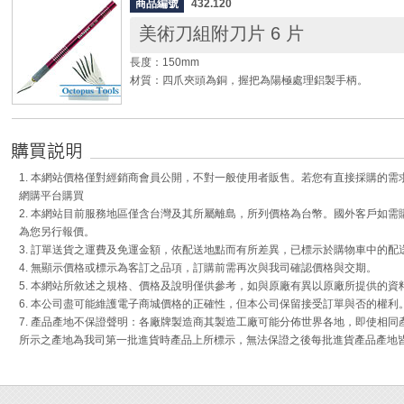
◆ 電子、模型 、美勞、飾品、珠寶、鐘錶、各項手工藝
商品編號
432.120
原廠代號： KT-101
◆ 夾頭不使用時，可以收納在手柄處，避免遺失。
美術刀組附刀片 6 片
長度： 100mm
◆ 握柄處滾花處理，防滑易握。
重量： 43g
◆ 頭部旋轉好施力。
長度：150mm
材質： 不鏽鋼
材質：四爪夾頭為銅，握把為陽極處理鋁製手柄。
◆ 用途：精密刻刀、模板切割、模型製作、鏤空雕刻。
用，適用於剪切、雕刻、做記號、修邊等。
◆ 可更換刀片。
◆ 刀片銳利請小心使用，使用完畢後請收藏好，應避免
1. 本網站價格僅對經銷商會員公開，不對一般使用者販售。若您有直接採購的
險。
網購平台購買
2. 本網站目前服務地區僅含台灣及其所屬離島，所列價格為台幣。國外客戶如
為您另行報價。
3. 訂單送貨之運費及免運金額，依配送地點而有所差異，已標示於購物車中的配
4. 無顯示價格或標示為客訂之品項，訂購前需再次與我司確認價格與交期。
5. 本網站所敘述之規格、價格及說明僅供參考，如與原廠有異以原廠所提供的資
6. 本公司盡可能維護電子商城價格的正確性，但本公司保留接受訂單與否的權利
7. 產品產地不保證聲明：各廠牌製造商其製造工廠可能分佈世界各地，即使相
所示之產地為我司第一批進貨時產品上所標示，無法保證之後每批進貨產品產地