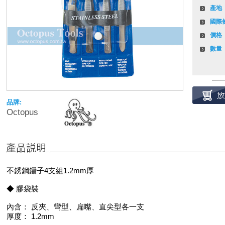
產地
國際
價格
數量
品牌:
Octopus
不銹鋼鑷子4支組1.2mm厚
◆ 膠袋裝
內含： 反夾、彎型、扁嘴、直尖型各一支
厚度： 1.2mm