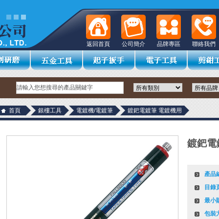
返回首頁
公司簡介
品牌專區
聯絡我們
首頁
銀樓工具
電鍍機/電鍍筆
鍍鈀電鍍筆 電鍍機用
鍍鈀電
產品
目錄
最小
包裝