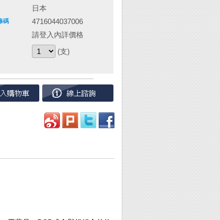
日本
4716044037006
條碼
請登入內詳價格
(支)