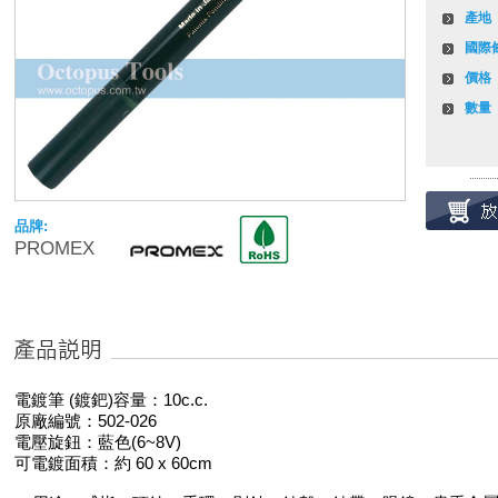
產地
國際
價格
數量
品牌:
PROMEX
電鍍筆 (鍍鈀)容量：10c.c.
原廠編號：502-026
電壓旋鈕：藍色(6~8V)
可電鍍面積：約 60 x 60cm