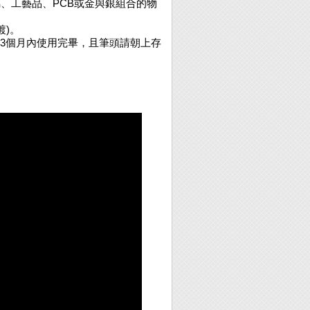
、工藝品、PCB或金與銀組合的物
鍍)。
議於3個月內使用完畢，且筆頭請朝上存