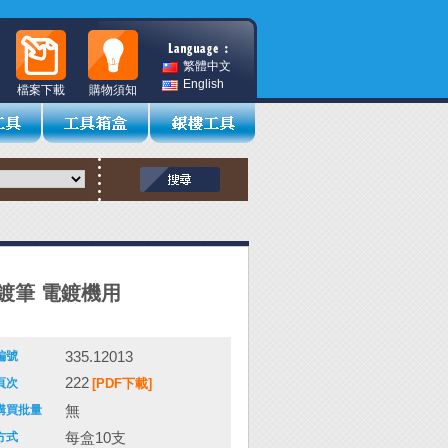
繁體中文
English
檔案下載
購物須知
鍍筆 電鍍機用
335.12013
編號
222
頁次
[PDF下載]
無
購買批量
每盒10支
方式