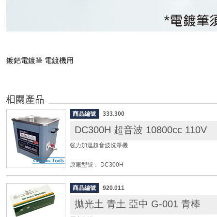
鍍鈀電鍍筆 電鍍機用
商品編號
333.300
DC300H 超音波 10800cc 110V
強力加溫超音波洗淨機
原廠型號： DC300H
電壓： 110V
洗淨槽尺寸： 300 x 240 x 150mm
商品編號
920.011
外型尺寸： 330 x 285 x 330mm
拋光土 青土 亞中 G-001 青棒
洗淨槽容積： 10800cc
內洗淨槽厚度： 1.5mm