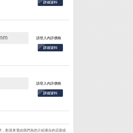
光)使用。
mm
請登入內詳價格
列均附有蓋子及籃子
業、金屬工業、貴
月保養、堵塞之針
擦拭，可去除輕微
水在超微粒子拋光
乾淨的布或面紙將表
請登入內詳價格
約7秒後回復時間
珠、照相機鏡頭或眼
示回復到時間設
銅、鐵、不鏽鋼、
止鍵"影響。
電源線拔掉，則自
需求，歡迎來電由我們為您介紹適合的店面或