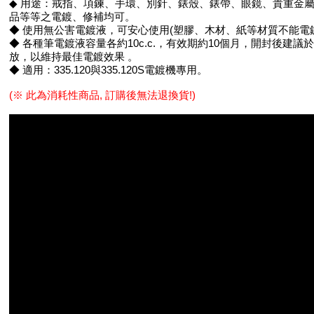
◆ 用途：戒指、項鍊、手環、別針、錶殼、錶帶、眼鏡、貴重金屬
品等等之電鍍、修補均可。
◆ 使用無公害電鍍液，可安心使用(塑膠、木材、紙等材質不能電
◆ 各種筆電鍍液容量各約10c.c.，有效期約10個月，開封後建
放，以維持最佳電鍍效果 。
◆ 適用：335.120與335.120S電鍍機專用。
(※ 此為消耗性商品, 訂購後無法退換貨!)