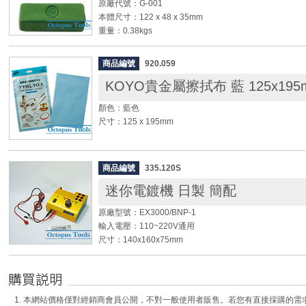
原廠代號：G-001
振動頻率： 40KHz
本體尺寸：122 x 48 x 35mm
洗淨功率： 300W
重量：0.38kgs
定時時間： 99分鐘
用途：金屬拋光
加熱器： 250W (80℃)
重量： 10.5kg
商品編號
920.059
◆ 適合不鏽鋼、鋁合金、銅、銀、K金等金屬細磨(鏡面拋
KOYO貴金屬擦拭布 藍 125x195
◆ DC系列為BLT整顆震盪器, 內洗淨槽厚1.5mm, 全系
◆ 本產品為特殊機種, 均為接單生產, 恕不接受退換。
顏色：藍色
◆ 適用範圍： 光學工業、電子工業、電機工業、機械工
尺寸：125 x 195mm
金屬裝飾工業、纖維工業，眼鏡之框緣、珠寶、首飾之每
筆頭、活動假牙之衛生清潔、牙科眼科之器械清潔等。
◆ 擦拭布注入超微粒子研磨材，貴金屬及其他金屬類皆可
◆ 附白鐵上蓋及籃子
刮傷及去污，並增加光澤。嚴重污垢部位，可噴灑少許的
商品編號
335.120S
布上，可以增加拋光效果。
特色介紹：
迷你電鍍機 日製 簡配
◆ 擦拭布浸潤研磨劑和豔光劑，請勿洗滌。拋光後請用
◎ 計時器有倒數之功能
面上的粉末擦拭乾淨。
原廠型號：EX3000/BNP-1
◎ 清洗過程中按選擇鍵可查看自行設定之溫度及槽溫，
◆ 使用後會有微細研磨痕跡，請注意，勿擦拭寶石、珍
輸入電壓：110~220V通用
設定。
鏡等之鏡片。
尺寸：140x160x75mm
◎ 時間結束時，蜂鳴器鳴叫5聲告知清洗完成，功能顯
◆ 多次使用後布會慢慢變黑，但不會影響其效力。
重量：0.3kg
定，如欲修改設定可再重新設定時間及加熱溫度。
◆ 最適合擦拭黃金、銀等，其他如白金、銅、黃銅、白
內含：機器本體, 變壓器, 連接線, 磨亮膏
◎ 加熱器乃重開機後隨溫度設定，動作不受"啟動鍵/停
鈦、錫、珊瑚、玳瑁等亦可適用。
◎ 關機後再開機，自行設定之數值皆保留，如停電或將
◆ 電鍍筆介紹：
行設定之數值才會消失。
1. 本網站價格僅對經銷商會員公開，不對一般使用者販售。若您有直接採購的