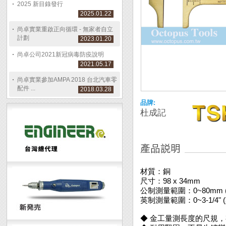
2025 新目錄發行
2025.01.22
尚卓實業重啟正向循環 - 無家者自立
計劃
2023.01.20
尚卓公司2021新冠病毒防疫說明
2021.05.17
尚卓實業參加AMPA 2018 台北汽車零
配件 ...
2018.03.28
品牌:
杜成記
材質：銅
尺寸：98 x 34mm
公制測量範圍：0~80mm (
英制測量範圍：0~3-1/4" (刻
◆ 金工量測長度的尺規