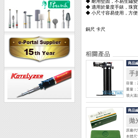
◆ 耐用堅固，不易生鏽
◆ 適用於量度手錶，珠
◆ 小尺寸容易使用，方
銅尺 卡尺
商品
手
容量：2
重量：1
噴火溫度
使用時
適用燃
商品
尺寸：9
拋
◆ 台
原廠代號
◆ 1
本體尺寸：