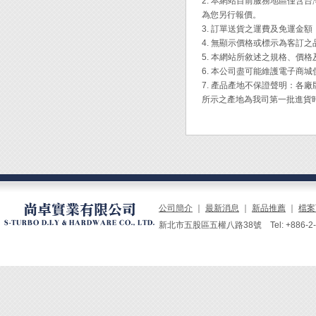
2. 本網站目前服務地區僅
2. 
1.點
為您另行報價。
3. 
2.往
3. 訂單送貨之運費及免運金
4. 
4. 無顯示價格或標示為客訂
5. 
步驟四
5. 本網站所敘述之規格、價
成不易
1.將
6. 本公司盡可能維護電子商
2.工
7. 產品產地不保證聲明：
[使用方
所示之產地為我司第一批進貨
1. 
步驟五
2. 
1. 
3. 
◆ Pr
法轉換
◆ 相較
適用較
公司簡介
｜
最新消息
｜
新品推薦
｜
檔案
◆ 除
新北市五股區五權八路38號 Tel: +886-2-229
模具加熱
◆ 自動
◆ 使