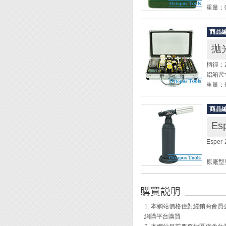
◆ 電
重量：0
◆ 左
用途：
◆ 具
◆ 操
商品
◆ 適
◆ 可
拋
◆ GS
柄徑：2
[使用說
鋁箱尺寸：
重量：6
步驟一
建議迴轉
1.在
商品
2.將
◆ 綜
氣。
E
◆ 上
3.等
Espe
4.靜
原廠型號
步驟二
瓦斯容
1.請
最高溫度
2.將
尺寸：1
3.慢
4.按
1. 本網站價格僅對經銷商
[充填瓦
網購平台購買
1. 
步驟三