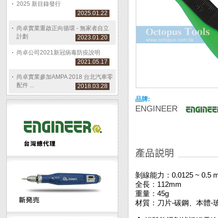
2025 新目錄發行
2025.01.22
尚卓實業重啟正向循環 - 無家者自立
計劃
2023.01.20
尚卓公司2021新冠病毒防疫說明
2021.05.17
尚卓實業參加AMPA 2018 台北汽車零
配件 ...
2018.03.28
品牌:
ENGINEER
剝線能力：0.0125 ~ 0.5 m㎡
全長：112mm
重量：45g
材質：刀片-碳鋼、本體-