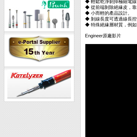
◆ 輕鬆乾淨剝掉極細電線(#
◆ 從前端剝除絕緣皮，
◆ 小而輕的產品設計。
◆ 剝線長度可透過線長
◆ 特殊絕緣層材質，例如T
Engineer原廠影片