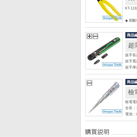
規格：
KT-11
◎ AC：
◎ DC：
◆ 剪
頭寬： 
厚度： 
原廠代號
軸長： 
商品
全長： 
全長： 
超
重量： 
重量： 
刃口硬度
扳手長
[使用方
扳手寬度
[切斷能
將驗電
扳手厚
鐵線：φ
屬，此
重量：5
銅線：φ
材質：
電線：φ
商品
所附起子
檢電
所附起
檢電電壓
◆ 超
全長：1
◆ 即
電池：
◆ 高
◆ 棘
◆ 用
◆ 所
◆ 附