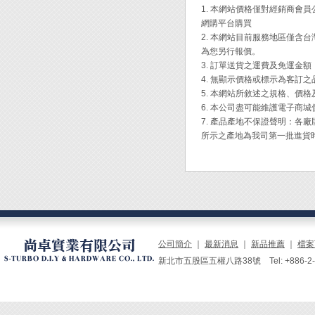
◆ 使
Engi
1. 本網站價格僅對經銷商
頂端，
網購平台購買
◆ 檢
2. 本網站目前服務地區僅
◆ 請
為您另行報價。
◆ 請
3. 訂單送貨之運費及免運金
◆ 驗
4. 無顯示價格或標示為客訂
5. 本網站所敘述之規格、價
6. 本公司盡可能維護電子商
7. 產品產地不保證聲明：
所示之產地為我司第一批進貨
公司簡介
｜
最新消息
｜
新品推薦
｜
檔案
新北市五股區五權八路38號 Tel: +886-2-229