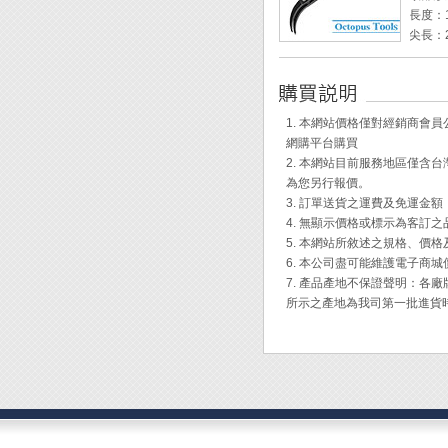
長度：1
尖長：
柄寬：
頭端尺
◆ 前
1. 本網站價格僅對經銷商
良好的
網購平台購買
◆ 陶
2. 本網站目前服務地區僅
蝕、剛
為您另行報價。
◆ 可
3. 訂單送貨之運費及免運金
合。適
4. 無顯示價格或標示為客訂
修等精
5. 本網站所敘述之規格、價
◆ 柄
6. 本公司盡可能維護電子商
7. 產品產地不保證聲明：
[注意]:
所示之產地為我司第一批進貨
在常溫
越尖，