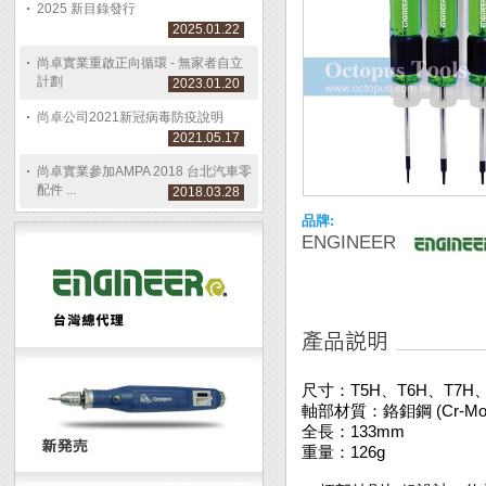
2025 新目錄發行
2025.01.22
尚卓實業重啟正向循環 - 無家者自立
計劃
2023.01.20
尚卓公司2021新冠病毒防疫說明
2021.05.17
尚卓實業參加AMPA 2018 台北汽車零
配件 ...
2018.03.28
品牌:
ENGINEER
尺寸：T5H、T6H、T7H、
軸部材質：鉻鉬鋼 (Cr-Mo
全長：133mm
重量：126g