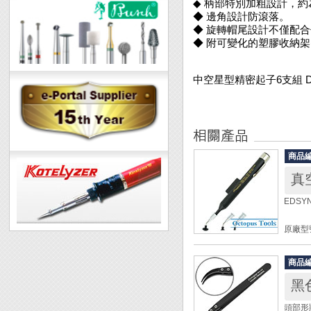
◆ 柄部特別加粗設計，
◆ 邊角設計防滾落。
◆ 旋轉帽尾設計不僅配
◆ 附可變化的塑膠收納架
中空星型精密起子6支組 DK-7
商品
真
EDSY
原廠型號
尺寸： 1
配件：
商品
◎ 接頭
黑
◎ 接頭
◎ 接頭
頭部形