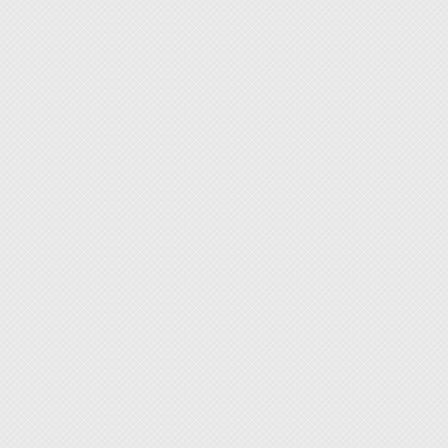
◆ 每
柄，免
◆ 起
◆ 搭
沉頭螺
◆ 附
** 
拔起。
Engi