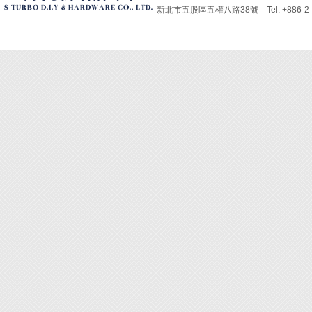
[螺絲起
新北市五股區五權八路38號 Tel: +886-2-229
長度：
重量：4
材質：
◆ 獨
的手勢
◆ 前
◆ 遇
部前端
◆ 也
[DBZ
內含：DB
450
適用六角螺
起子頭
全長：
重量：9
材質：