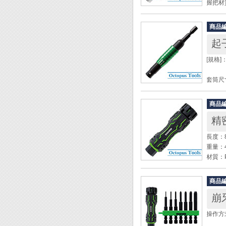
握把材
◆ 獨
商品
呈球型
起
的握把
◆ 手
[規格]
◆ 可
◆ 遇
套筒尺寸
部前端
全長：1
直徑：
Engi
商品
重量：6
精
材質：
長度：
[產品特
重量：4
材質：
◆ 搭
◆ 於
◆ 獨
◆ 適
商品
的手勢
◆ 獨
崩
◆ 前
◆ 建
◆ 遇
19可
操作方
部前端