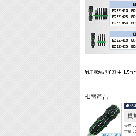
崩牙螺絲起子頭 中 1.5mm 
商品
貫
長度：1
重量：1