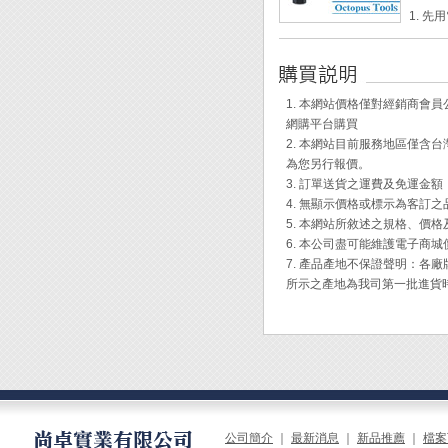
◆ 也
[使用說
1. 
2. 
Engi
DR-25
理狹窄
1. 本網站價格僅對經銷商
Engi
網購平台購買
2. 本網站目前服務地區僅
為您另行報價。
3. 訂單送貨之運費及免運金
4. 無顯示價格或標示為客訂
5. 本網站所敘述之規格、價
6. 本公司盡可能維護電子商
7. 產品產地不保證聲明：
所示之產地為我司第一批進貨
公司簡介
｜
最新消息
｜
新品推薦
｜
檔案