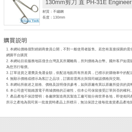
130mm剪刀 直 PH-31E Engineer
材質：不鏽鋼
長度：130mm
◆ 銀樓業剪銀焊片、金銀鍊子專用。
1. 本網站價格僅對經銷商會員公開，不對一般使用者販售。若您有直接採購的
網購平台購買
2. 本網站目前服務地區僅含台灣及其所屬離島，所列價格為台幣。國外客戶如
為您另行報價。
3. 訂單送貨之運費及免運金額，依配送地點而有所差異，已標示於購物車中的配
4. 無顯示價格或標示為客訂之品項，訂購前需再次與我司確認價格與交期。
5. 本網站所敘述之規格、價格及說明僅供參考，如與原廠有異以原廠所提供的資
6. 本公司盡可能維護電子商城價格的正確性，但本公司保留接受訂單與否的權利
7. 產品產地不保證聲明：各廠牌製造商其製造工廠可能分佈世界各地，即使相
所示之產地為我司第一批進貨時產品上所標示，無法保證之後每批進貨產品產地