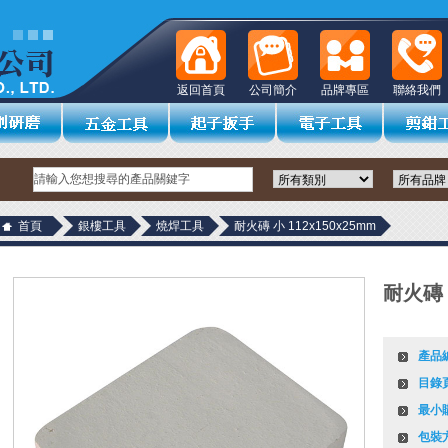
返回首頁
公司簡介
品牌專區
聯絡我們
首頁
銀樓工具
燒焊工具
耐火磚 小 112x150x25mm
耐火磚 
產品
目錄
最小
包裝