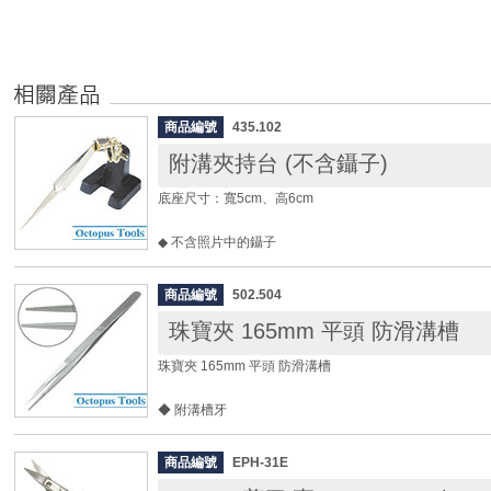
商品編號
435.102
附溝夾持台 (不含鑷子)
底座尺寸：寬5cm、高6cm
◆ 不含照片中的鑷子
◆ 焊接幫手，協助夾持住細小零件，方便雙手進行焊接作
商品編號
502.504
珠寶夾 165mm 平頭 防滑溝槽
珠寶夾 165mm 平頭 防滑溝槽
◆ 附溝槽牙
全長： 165mm
商品編號
EPH-31E
材質： 不鏽鋼