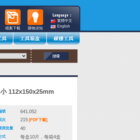
繁體中文
English
檔案下載
購物須知
小 112x150x25mm
641.052
編號
215
頁次
[PDF下載]
40
購買批量
每盒10片，每箱4盒
方式