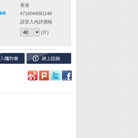
香港
4716044061148
條碼
請登入內詳價格
(片)