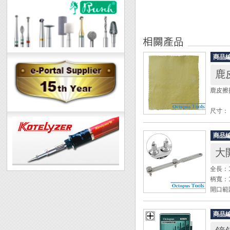
商品
鹿
鹿皮擦拭
尺寸： 1
厚度： 約
(此商
商品
大
◆ 日
寶石、
全長：1
◆ 可
柄寬：
開口範
頭部形
開錶器
商品
開錶頭材