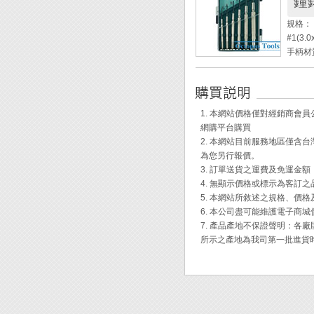
鐘
螺帽材質
規格： #0
◆ 專
#1(3.0
◆ 超
手柄材質
鏡工具
鑽孔材
◆ 適
◆ 整
子時規
1. 本網站價格僅對經銷商
◆ 旋
網購平台購買
◆ 廣
2. 本網站目前服務地區僅
為您另行報價。
3. 訂單送貨之運費及免運金
4. 無顯示價格或標示為客訂
5. 本網站所敘述之規格、價
6. 本公司盡可能維護電子商
7. 產品產地不保證聲明：
所示之產地為我司第一批進貨