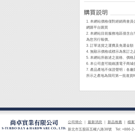
◆ 此
◆ 適用產
1. 本網站價格僅對經銷商
網購平台購買
2. 本網站目前服務地區僅
為您另行報價。
3. 訂單送貨之運費及免運金
4. 無顯示價格或標示為客訂
5. 本網站所敘述之規格、價
6. 本公司盡可能維護電子商
7. 產品產地不保證聲明：
所示之產地為我司第一批進貨
公司簡介
｜
最新消息
｜
新品推薦
｜
檔案
新北市五股區五權八路38號 Tel: +886-2-229