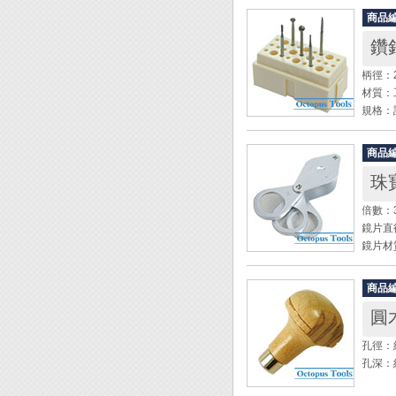
商品
鑽
柄徑：2
材質：
規格：
◆ 與
商品
◆ 不
珠寶
◆ 附
◆ 使
倍數：
鏡片直
尚卓實
鏡片材
刀，我
全長：8
選擇，
重量：4
我們提
商品
圓
◆ 三
德國B
◆ 附
孔徑：約
孔深：