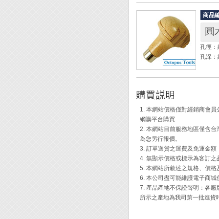
尺寸： 5
商品
重量： 
圓
用途：
孔徑：約
孔深：
◆ 此
◆ 適用產
1. 本網站價格僅對經銷商
網購平台購買
2. 本網站目前服務地區僅
為您另行報價。
3. 訂單送貨之運費及免運金
4. 無顯示價格或標示為客訂
5. 本網站所敘述之規格、價
6. 本公司盡可能維護電子商
7. 產品產地不保證聲明：
所示之產地為我司第一批進貨