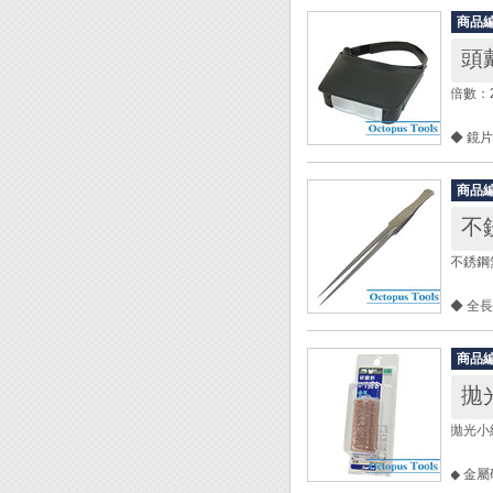
商品
頭戴
倍數：2.
◆ 鏡片
◆ 內
◆ 魔
商品
不
不銹鋼
◆ 全長
◆ 厚度
◆ 材質
商品
◆ 無
拋光
拋光小紅
◆ 金屬