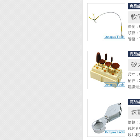
商品
軟
長度：6
頭徑：1
管徑：
磁鐵吸
材質：
商品
矽
◆ 頭
◆ 工
尺寸：67
◆ 汽
柄徑：
◆ 休
建議最大
◆ 在
附PP材
◆ 鑰
商品
內容物
珠寶
◎ 95
◎ 95
倍數：
◎ 95
鏡片直
◎ 95
鏡片材
◎ 95