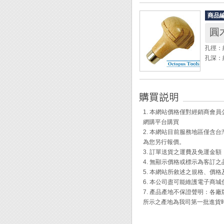
全長：8
◎ 95
重量：4
商品
◆ 研
圓
◆ 用
◆ 附
孔徑：約
孔深：
◆ 此
◆ 適用產
1. 本網站價格僅對經銷商
網購平台購買
2. 本網站目前服務地區僅
為您另行報價。
3. 訂單送貨之運費及免運金
4. 無顯示價格或標示為客訂
5. 本網站所敘述之規格、價
6. 本公司盡可能維護電子商
7. 產品產地不保證聲明：
所示之產地為我司第一批進貨