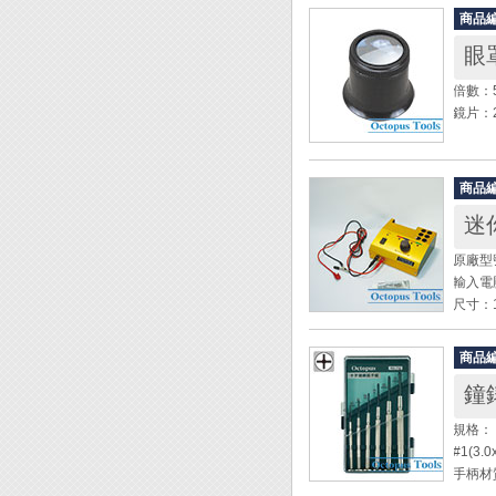
刮傷及
商品
布上，
眼
◆ 擦
面上的
倍數：
◆ 使
鏡片：
鏡等之
◆ 多
◆ 可
◆ 最
金、鐵
商品
迷
原廠型號
輸入電壓
尺寸：1
重量：0
內含：機
商品
鐘
◆ 電
規格： #0
1. 
#1(3.0
使用完
手柄材質
2. 每