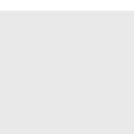
鍍筆及
可。
5. 