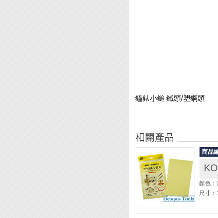
鐘錶小鎚 鐵頭/塑鋼頭
商品
K
顏色：
尺寸：1
◆ 擦