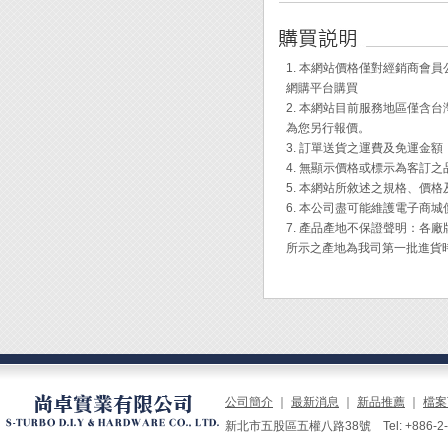
鑽孔材
3. 
4. 
◆ 整
子時規
◆ 主
1. 本網站價格僅對經銷商
◆ 旋
網購平台購買
◆ 廣
1. 
2. 本網站目前服務地區僅
或金與
為您另行報價。
2. 
3. 訂單送貨之運費及免運金
4. 無顯示價格或標示為客訂
◆ 注
5. 本網站所敘述之規格、價
6. 本公司盡可能維護電子商
1. 
7. 產品產地不保證聲明：
筆。
所示之產地為我司第一批進貨
◆ 使
1. 
件上的
2. 
筆尖，
公司簡介
｜
最新消息
｜
新品推薦
｜
檔案
3. 
新北市五股區五權八路38號 Tel: +886-2-229
乾。
4. 