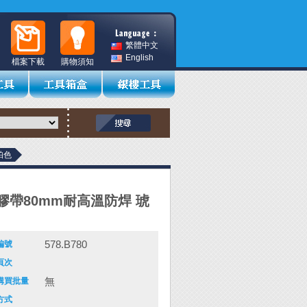
繁體中文
English
檔案下載
購物須知
珀色
I膠帶80mm耐高溫防焊 琥
578.B780
編號
頁次
無
購買批量
方式