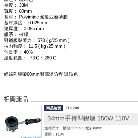
長度： 33M
寬度： 80mm
基材： Polyimide 聚酰亞氨薄膜
基材厚度： 0.025 mm
總厚度： 0.055 mm
膠系： 矽膠
對鋼板黏著力： 570 ( g/25 mm )
拉力強度： 11.5 ( kg /25 mm )
伸長率： 40%
溫度範圍： -73℃ ~ 260℃
絕緣PI膠帶80mm耐高溫防焊 琥珀色
商品編號
316.280
34mm手持型錫爐 150W 110V
爐槽尺寸：槽徑36mm；槽深30mm
電壓：110V