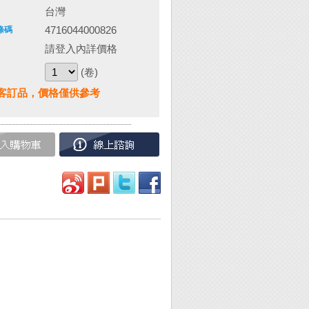
台灣
4716044000826
條碼
請登入內詳價格
(卷)
客訂品，價格僅供參考