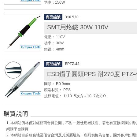
功率：150W
溫度：480℃
商品編號
316.530
◆ 附開關
SMT用烙鐵 30W 110V
◆ 用途：線頭沾錫
電壓： 110V
◆◆◆使用錫爐注意事項◆◆◆
功率： 30W
頭徑： 4mm
1. 請於使用前先確認電壓，並且於使用中勿隨意調高電壓
2. 請將錫爐放置於水平工作台上
◆ 頭部尖、焊接錫點小最適用
3. 建議於工作檯面上備有耐高溫隔熱設備
商品編號
EPTZ-42
◆ SMT專用
4. 請勿於未冷卻時即移動錫爐，以免發生危險。
◆ 可搭配 316.181 烙鐵頭
圓頭： R0.9mm
頭端材質： PPS
抗靜電值： 1×10_5次方～10_7次方Ω
全長： 126mm
重量： 16g
◆ 頭部可替換，ESD抗靜電，尖端不傷工作物
1. 本網站價格僅對經銷商會員公開，不對一般使用者販售。若您有直接採購的
◆ 本體為抗磁性不鏽鋼，彈性柔軟
網購平台購買
◆ 頭部可替換： EPTZ-92 ESD鑷子頭
2. 本網站目前服務地區僅含台灣及其所屬離島，所列價格為台幣。國外客戶如