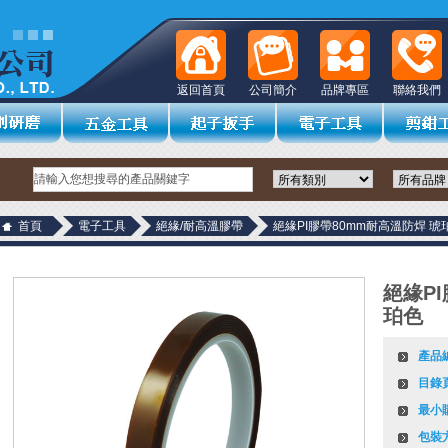
返回首頁
公司簡介
品牌專區
聯絡我們
首頁
電子工具
絕緣/耐高溫膠帶
絕緣PI膠帶80mm耐高溫防焊 琥
絕緣P
珀色
產品
目錄
最小
包裝