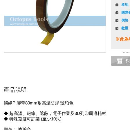
產地
國際
價格
數量
※此為
絕緣PI膠帶80mm耐高溫防焊 琥珀色
◆ 超高溫、絕緣、遮蔽，電子作業及3D列印周邊耗材
◆ 特殊寬度可訂製 (至少10只)
顏色： 琥珀色