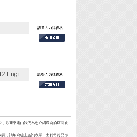
請登入內詳價格
ESD鑷子圓頭PPS 耐270度 PTZ-42 Engineer
請登入內詳價格
需求，歡迎來電由我們為您介紹適合的店面或
需購買，請填寫線上諮詢表單，由我司貿易部