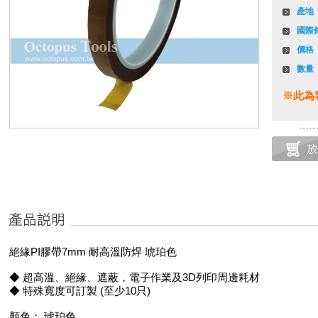
產地
國際
價格
數量
※此為
絕緣PI膠帶7mm 耐高溫防焊 琥珀色
◆ 超高溫、絕緣、遮蔽，電子作業及3D列印周邊耗材
◆ 特殊寬度可訂製 (至少10只)
顏色： 琥珀色