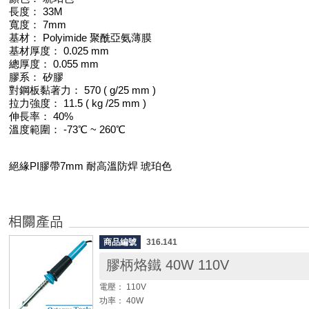
長度： 33M
寬度： 7mm
基材： Polyimide 聚酰亞氨薄膜
基材厚度： 0.025 mm
總厚度： 0.055 mm
膠系： 矽膠
對鋼板黏著力： 570 ( g/25 mm )
拉力強度： 11.5 ( kg /25 mm )
伸長率： 40%
溫度範圍： -73℃ ~ 260℃
絕緣PI膠帶7mm 耐高溫防焊 琥珀色
商品編號
316.141
膠柄烙鐵 40W 110V
電壓： 110V
功率： 40W