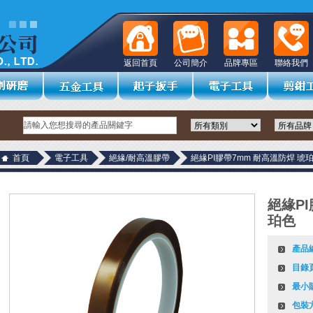
返回首頁
公司簡介
品牌專區
聯絡我們
首頁
電子工具
絕緣/耐高溫膠帶
絕緣PI膠帶7mm 耐高溫防焊 琥
絕緣PI
珀色
產品
目錄
最小
包裝