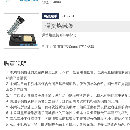
頭徑： 4mm
替換烙鐵頭型號： 316.181
商品編號
316.201
彈簧烙鐵架
彈簧烙鐵架 (附海綿*1)
孔徑： 適用直徑20mm以下之烙鐵
尺寸： 86 x 130mm
海綿尺寸： 40 x 60mm
1. 本網站價格僅對經銷商會員公開，不對一般使用者販售。若您有直接採購的
網購平台購買
2. 本網站目前服務地區僅含台灣及其所屬離島，所列價格為台幣。國外客戶如
為您另行報價。
3. 訂單送貨之運費及免運金額，依配送地點而有所差異，已標示於購物車中的配
4. 無顯示價格或標示為客訂之品項，訂購前需再次與我司確認價格與交期。
5. 本網站所敘述之規格、價格及說明僅供參考，如與原廠有異以原廠所提供的資
6. 本公司盡可能維護電子商城價格的正確性，但本公司保留接受訂單與否的權利
7. 產品產地不保證聲明：各廠牌製造商其製造工廠可能分佈世界各地，即使相
所示之產地為我司第一批進貨時產品上所標示，無法保證之後每批進貨產品產地