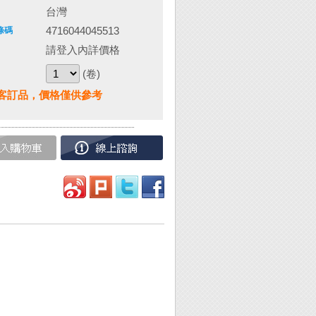
台灣
4716044045513
條碼
請登入內詳價格
(卷)
客訂品，價格僅供參考