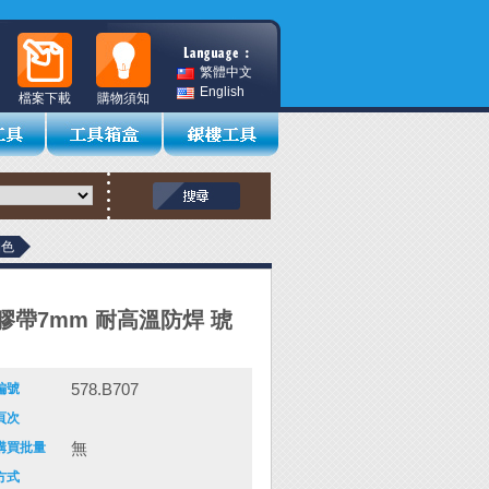
繁體中文
English
檔案下載
購物須知
珀色
膠帶7mm 耐高溫防焊 琥
578.B707
編號
頁次
無
購買批量
方式