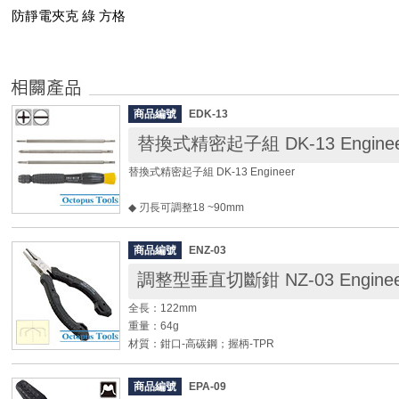
防靜電夾克 綠 方格
商品編號
EDK-13
替換式精密起子組 DK-13 Enginee
替換式精密起子組 DK-13 Engineer
◆ 刃長可調整18 ~90mm
柄長： 110mm
商品編號
ENZ-03
規格：
調整型垂直切斷鉗 NZ-03 Enginee
◎ 一字： 2.5 3.0 4.0mm
◎ 十字： #00 #0(φ3) #0(φ3.8)
全長：122mm
重量：64g
材質：鉗口-高碳鋼；握柄-TPR
硬度：HRC58±4
切斷能力：銅線直徑0.6mm
商品編號
EPA-09