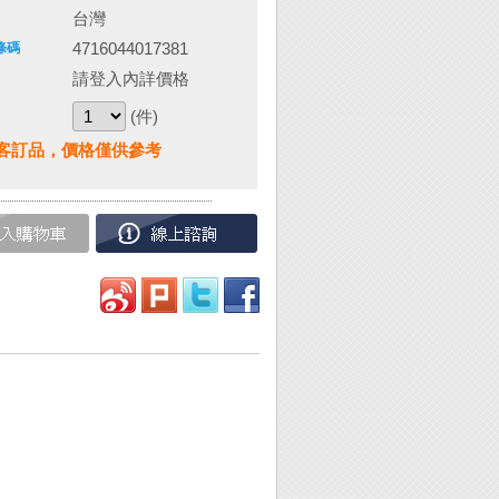
台灣
4716044017381
條碼
請登入內詳價格
(件)
客訂品，價格僅供參考