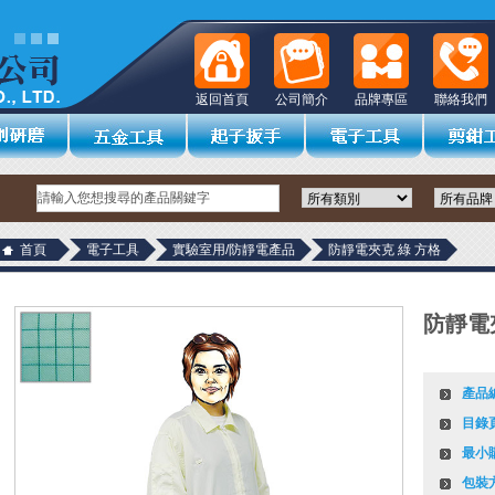
返回首頁
公司簡介
品牌專區
聯絡我們
首頁
電子工具
實驗室用/防靜電產品
防靜電夾克 綠 方格
防靜電
產品
目錄
最小
包裝