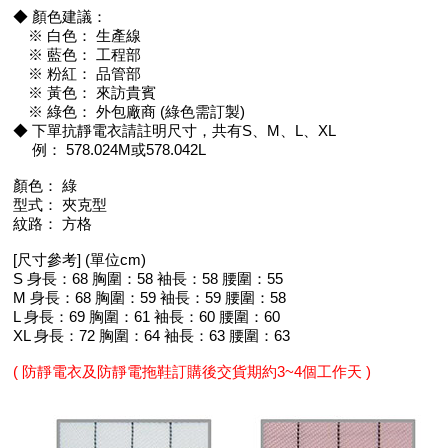
◆ 顏色建議：
※ 白色： 生產線
※ 藍色： 工程部
※ 粉紅： 品管部
※ 黃色： 來訪貴賓
※ 綠色： 外包廠商 (綠色需訂製)
◆ 下單抗靜電衣請註明尺寸，共有S、M、L、XL
例： 578.024M或578.042L
顏色： 綠
型式： 夾克型
紋路： 方格
[尺寸參考] (單位cm)
S 身長：68 胸圍：58 袖長：58 腰圍：55
M 身長：68 胸圍：59 袖長：59 腰圍：58
L 身長：69 胸圍：61 袖長：60 腰圍：60
XL 身長：72 胸圍：64 袖長：63 腰圍：63
( 防靜電衣及防靜電拖鞋訂購後交貨期約3~4個工作天 )