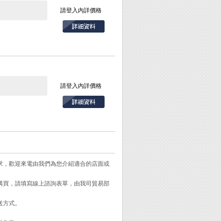
基板密集元件中作
請登入內詳價格
產品附1.5mm
Ω/sq，且舒適易
請登入內詳價格
需求，歡迎來電由我們為您介紹適合的店面或
需購買，請填寫線上諮詢表單，由我司貿易部
送方式。