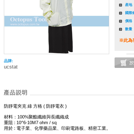
產地
國際
價格
數量
※此為
品牌:
ucstat
防靜電夾克 綠 方格 ( 防靜電衣 )
材料：100%聚酯纖維與長纖織成
重阻 : 10^6-10M7 ohm / sq
用於 : 電子業、化學藥品業、印刷電路板、精密工業。