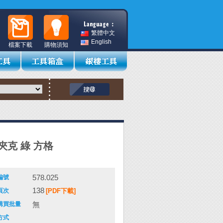
繁體中文
English
檔案下載
購物須知
夾克 綠 方格
578.025
編號
138
頁次
[PDF下載]
無
購買批量
方式