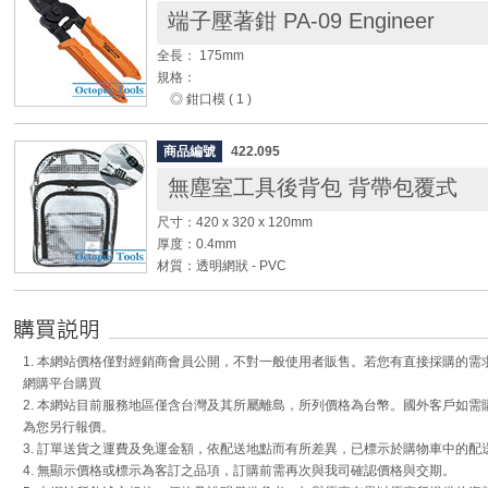
端子壓著鉗 PA-09 Engineer
◆ 適合垂直剪斷作業，鉗口刃部寬幅僅2.5mm，最適於
業。
全長： 175mm
◆ 鉗口開口幅度可透過微調螺絲進行調整，最大開口5mm，
規格：
六角扳手1支，方便調整。
◎ 鉗口模 ( 1 )
◆ ESD防靜電手柄，表面阻值1×10的6次方～10的7次方 
鉗口幅度： 1.0mm
握。
鉗口高度： 0.5mm
◆ 柄部附彈簧，適合專業連續使用的省力工具。
商品編號
422.095
鉗口厚度： 1.7mm
◆ 柄部防落孔設計，也方便與鑰匙或隨身物品掛在一起。
無塵室工具後背包 背帶包覆式
芯線直徑： Φ0.20 ~ 0.32
AWG： #32 ~ #28
Engineer原廠影片
尺寸：420 x 320 x 120mm
◎ 鉗口模 ( 2 )
厚度：0.4mm
鉗口幅度： 1.4mm
材質：透明網狀 - PVC
鉗口高度： 0.55mm
顏色：透明
鉗口厚度： 1.7mm
芯線直徑： Φ0.32 ~ 0.51
◆ 後背包設計，輕鬆省力
AWG： #28 ~ #24
◆ 背帶上的塑鋼日型長方環可隨時調整背帶長度
◎ 鉗口模 ( 3 )
1. 本網站價格僅對經銷商會員公開，不對一般使用者販售。若您有直接採購的
◆ 透明設計防止高科技人員攜帶管制物品
鉗口幅度： 1.6mm
網購平台購買
◆ 工具背包有三層收納空間, 均為雙頭拉鍊設計
鉗口高度： 0.8mm
2. 本網站目前服務地區僅含台灣及其所屬離島，所列價格為台幣。國外客戶如
鉗口厚度： 2.0mm
為您另行報價。
芯線直徑： Φ0.51 ~ 0.64
3. 訂單送貨之運費及免運金額，依配送地點而有所差異，已標示於購物車中的配
AWG： #24 ~ #22
4. 無顯示價格或標示為客訂之品項，訂購前需再次與我司確認價格與交期。