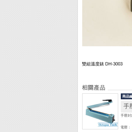
雙組溫度錶 DH-3003
商品
手
手壓封口
電壓： 