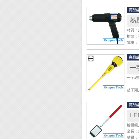
功率： 
重量： 3
商品
封口寬度：
熱風
封口厚度
材質：
◆ P
槍頭：
電壓： 
輸入功率
輸出功率
商品
熱風溫
一
第二
一字絕緣
◆ 用
◆ 使
起子頭尺
冷凍管
總長: 
◆ 出
產品，
商品
◆ 起
◆ 使
L
◆ 低電
◆ 起
檢視鏡尺
全長：2
材質：