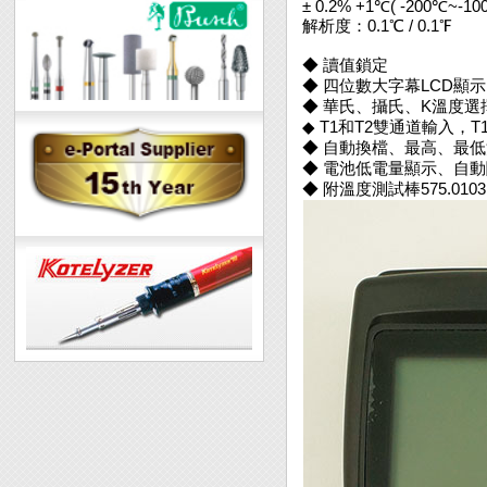
± 0.2% +1℃( -200℃~-10
解析度：0.1℃ / 0.1℉
◆ 讀值鎖定
◆ 四位數大字幕LCD顯示
◆ 華氏、攝氏、K溫度選
◆ T1和T2雙通道輸入，
◆ 自動換檔、最高、最
◆ 電池低電量顯示、自
◆ 附溫度測試棒575.0103 (