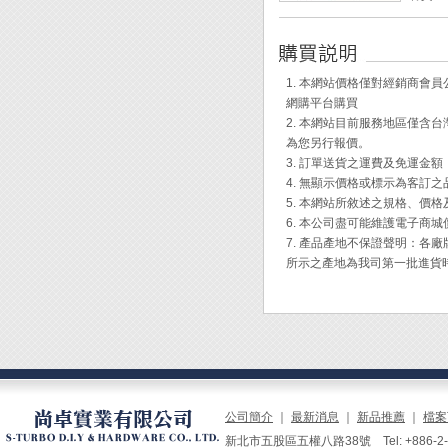
電源：
◆ P
◆ 採
1. 本網站價格僅對經銷商
◆ 檢
網購平台購買
◆ 桿
2. 本網站目前服務地區僅
◆ 用
為您另行報價。
◆ 非
3. 訂單送貨之運費及免運金
4. 無顯示價格或標示為客訂
5. 本網站所敘述之規格、價
6. 本公司盡可能維護電子商
7. 產品產地不保證聲明：
所示之產地為我司第一批進貨
公司簡介
｜
最新消息
｜
新品推薦
｜
檔案
新北市五股區五權八路38號 Tel: +886-2-229