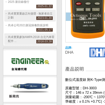
2025 新目錄發行
2025.01.22
尚卓實業重啟正向循環 - 無家者自立
計劃
2023.01.20
尚卓公司2021新冠病毒防疫說明
2021.05.17
尚卓實業參加AMPA 2018 台北汽車零
配件 ...
2018.03.28
品牌:
DHA
數位式溫度錶 附K-Type測棒
原廠型號：DH-3003
尺寸：146 x 72 x 39mm
測量範圍：-200℃ ~ 1370℃ 
準確度：± 0.1% +0.7℃( -