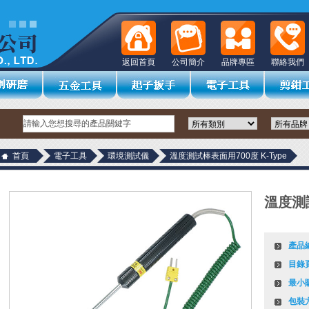
返回首頁
公司簡介
品牌專區
聯絡我們
首頁
電子工具
環境測試儀
溫度測試棒表面用700度 K-Type
溫度測試
產品
目錄
最小
包裝