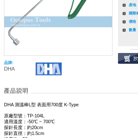
產地
國際
價格
數量
品牌:
DHA
DHA 測溫棒L型 表面用700度 K-Type
原廠型號：TP-104L
適用溫度：-50℃ ~ 700℃
探針長度：約20cm
探針直徑：約1.5cm