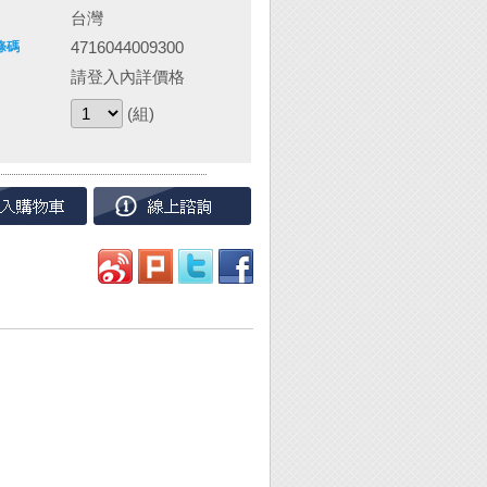
台灣
4716044009300
條碼
請登入內詳價格
(組)