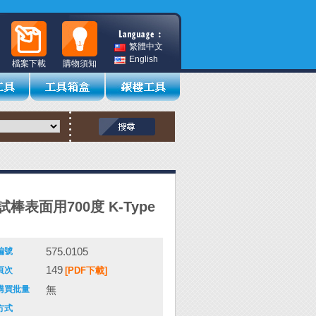
繁體中文
English
檔案下載
購物須知
棒表面用700度 K-Type
575.0105
編號
149
頁次
[PDF下載]
無
購買批量
方式