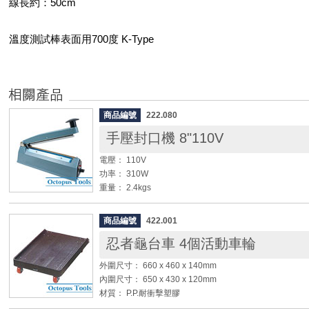
線長約：50cm
溫度測試棒表面用700度 K-Type
商品編號
222.080
手壓封口機 8"110V
電壓： 110V
功率： 310W
重量： 2.4kgs
封口寬度：8" (20cm)
封口厚度： 0.4mm
商品編號
422.001
忍者龜台車 4個活動車輪
◆ PP、PE、PVC塑膠袋封口用
外圍尺寸： 660 x 460 x 140mm
內圍尺寸： 650 x 430 x 120mm
材質： P.P.耐衝擊塑膠
載重： 200 ~ 300 kg