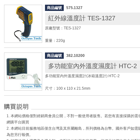
車輪： 3"PU輪 (4活動車輪)
商品編號
575.1327
重量： 6kg
紅外線溫度計 TES-1327
◆ 使用對象： 適合包裝業、食品業、物流業電子業、、
原廠型號：TES-1327
◆ 商品用途： 一般性載物、生產線台車、包裝線台車、
用載物車、跪坐工作休閒用途、個人或營業用途
重量：220g
◆ 一次購買4台/箱, 附贈一支鉤子
尺寸：172 x 118 x 46mm
商品編號
382.10200
紅外線溫度計規格：
多功能室內外溫度濕度計 HTC-2
◎ 測量範圍：-35℃ ~ 500℃ ( -31°F ~ 932°F )
◎ 解析度：0.1℃ / 0.2°F
多功能室內外溫度濕度計(冰箱溫度計) HTC-2
◎ 準確度：± 2%讀值或 ± 2℃之較大值
◎ 測量距離比率：12比1(最小目標物: 25mm直徑)
尺寸：100 x 110 x 21.5mm
◎ 感應光譜：6 ~14μm
重量：約155g
◎ 放射率：0.17 ~ 1.00 ( 可調整 )
使用電源：4號電池 x 1 (需另購)
測量溫度範圍：(本體) 0℃ ~ 50℃ ( -32℉ ~ 122℉ )
◆ 背光顯示 / 雷射指示測量位置
(測棒) -50℃ ~ 70℃ ( -58℉ ~ 158℉ )
◆ 最大值、最小值紀錄功能
1. 本網站價格僅對經銷商會員公開，不對一般使用者販售。若您有直接採購的
測量濕度範圍：10% ~ 99% RH
◆ 電池壽命最大連續使用約100小時
網購平台購買
解析度：溫度 0.1℃ (0.1℉) / 濕度 1% RH
◆ 50組資料記錄儲存及讀取功能
2. 本網站目前服務地區僅含台灣及其所屬離島，所列價格為台幣。國外客戶如
準確度：溫度 ±1℃ (1.8℉) / 濕度 ±5% RH
◆ 照準雷射光點指示( 1亳瓦特 )
為您另行報價。