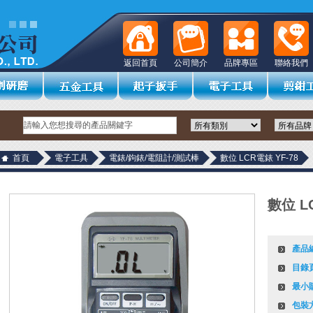
返回首頁
公司簡介
品牌專區
聯絡我們
首頁
電子工具
電錶/鉤錶/電阻計/測試棒
數位 LCR電錶 YF-78
數位 L
產品
目錄
最小
包裝