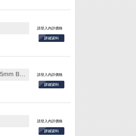
請登入內詳價格
四層手提收納工具箱 430x230x205mm B-433
請登入內詳價格
皮革、纖維線、鋼
時可輕易掌握力道
任意調整分格大小。
請登入內詳價格