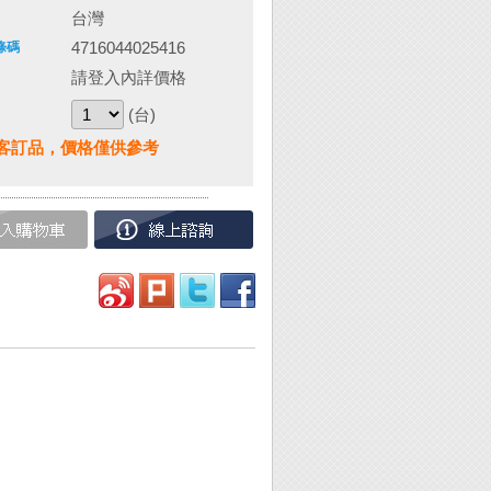
台灣
4716044025416
條碼
請登入內詳價格
(台)
客訂品，價格僅供參考