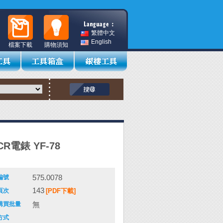
繁體中文
English
檔案下載
購物須知
CR電錶 YF-78
575.0078
編號
143
頁次
[PDF下載]
無
購買批量
方式