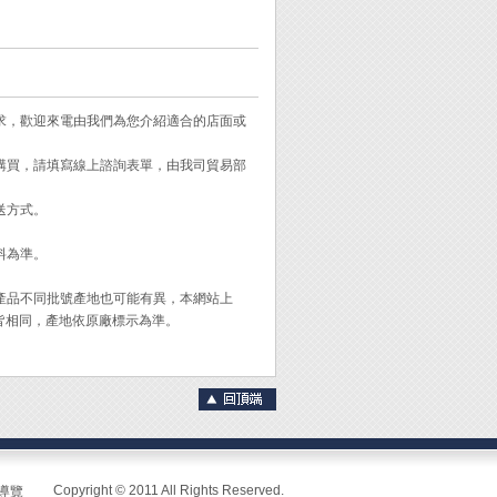
線:Φ4mm / 不鏽鋼
需求，歡迎來電由我們為您介紹適合的店面或
需購買，請填寫線上諮詢表單，由我司貿易部
送方式。
、壓著、拔除螺
料為準。
。
般的鉗子增加30%
同產品不同批號產地也可能有異，本網站上
皆相同，產地依原廠標示為準。
絲頭的功能。
金屬薄片。
抓握力佳。
Copyright © 2011 All Rights Reserved.
導覽