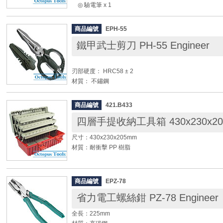
◎ 驗電筆 x 1
◎ 數位三用電錶 x 1
◎ 吸錫器 x 1
商品編號
EPH-55
◎ 6"尖嘴尖口鉗 x 1
鐵甲武士剪刀 PH-55 Engineer
◎ 6"斜口鉗 x 1
◎ 木柄烙鐵40W x 1
◎ 錫筆 x 1
刃部硬度： HRC58 ± 2
◎ 8"膠柄鋼絲鉗 x 1
材質： 不鏽鋼
◎ 8"活動扳手 x 1
全長： 160mm
◎ 專利多功能鉗 x 1
重量： 120g
◎ 十字膠柄起子107 #2 x 100mm x 1
商品編號
421.B433
◎ 一字膠柄起子107 6.0 x 100mm x 1
◆ 可剪鐵線1.2mm，銅線1.6mm以內
◎ 十字膠柄起子102 #1 x 100mm x 1
◆ 紋型鋸齒設計，被剪物不會滑動，斷面整齊漂亮
◎ 一字膠柄起子102 5.0 x 100mm x 1
尺寸：430x230x205mm
◆ 可切斷膠帶，割開紙箱，可剪紙、布、電線、CD片、
材質：耐衝擊 PP 樹脂
絲等
◆ 特殊設計可防止手指被夾到
◆ 耐用多功能的工具整理箱。
◆ 多功能電子剪刀，握柄特殊設計，具防滑功能，使用
◆ 三層式工具盤，內有彈性間隔，並有分隔板可依需求
商品編號
EPZ-78
◆ 專利箱體凹凸面設計，可強化構造，加強箱體韌度。
Engineer原廠影片
省力電工螺絲鉗 PZ-78 Engineer
◆ 塑鋼骨架，強韌耐用。
◆ 鎖匙孔設計，保障物品安全及隱私。
全長：225mm
◆ 手提握把提供方便性，收納零件、工具更整齊。