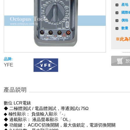
產地
國際
價格
數量
※此為
品牌:
YFE
數位 LCR電錶
◆ 二極體測試 / 電晶體測試，導通測試≦75Ω
◆ 極性顯示： 負值輸入顯示「-」
◆ 過載顯示： 液晶螢幕顯示「OL」
◆ 功能鍵： AC/DC切換開關，最大值鎖定，電源切換開關