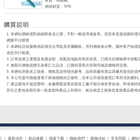
材質：高碳鋼
◆ 顏色隨機出貨。
柄部材質：TPR
切斷能力：VVF平線:Φ2.6mmx3芯 / 軟鐵線:Φ3.2mm / 銅
線:Φ2mm / 絞線:8m㎡
壓著：非絕緣裸端子#16-#12 AWG (1.25~3.5m㎡)
適用螺絲頭徑：直徑3~12mm
1. 本網站價格僅對經銷商會員公開，不對一般使用者販售。若您有直接採購的
適用螺絲：圓頭/盤頭/扁頭均可對付。
網購平台購買
鉗口硬度：HRC 60±2
2. 本網站目前服務地區僅含台灣及其所屬離島，所列價格為台幣。國外客戶如
重量：350g
為您另行報價。
3. 訂單送貨之運費及免運金額，依配送地點而有所差異，已標示於購物車中的配
◆ 專為電工師傅設計的多功能暴龍鉗，可用來切斷、剪線
4. 無顯示價格或標示為客訂之品項，訂購前需再次與我司確認價格與交期。
絲。
5. 本網站所敘述之規格、價格及說明僅供參考，如與原廠有異以原廠所提供的資
◆ 高槓桿省力設計。
6. 本公司盡可能維護電子商城價格的正確性，但本公司保留接受訂單與否的權利
◆ 鉗口具有21mm長的切斷刀刃，偏芯機構設計使其較一
7. 產品產地不保證聲明：各廠牌製造商其製造工廠可能分佈世界各地，即使相
的剪切能力。
所示之產地為我司第一批進貨時產品上所標示，無法保證之後每批進貨產品產地
◆ 直溝位置位在與中心距離4mm處，即可發揮緊咬住螺
◆ 前端細紋橫溝可緊咬住束線帶尾端；後端橫溝可緊咬住
◆ 特殊設計的T型TPR手柄部，輕量化抗扭曲，不滑動、
◆ 柄部尾端附防落吊掛孔。
Engineer原廠影片
介
｜
最新消息
｜
新品推薦
｜
檔案下載
｜
聯絡我們
｜
購物須知
｜
常見問題
｜
網站